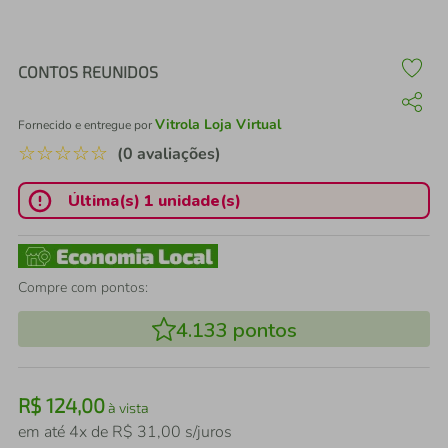
air fryer
4
º
iphone
5
º
CONTOS REUNIDOS
Vitrola Loja Virtual
Fornecido e entregue por
☆
☆
☆
☆
☆
(0 avaliações)
Última(s) 1 unidade(s)
Compre com pontos:
4.133
pontos
R$
124
,
00
à vista
em até
4
x de
R$
31
,
00
s/juros