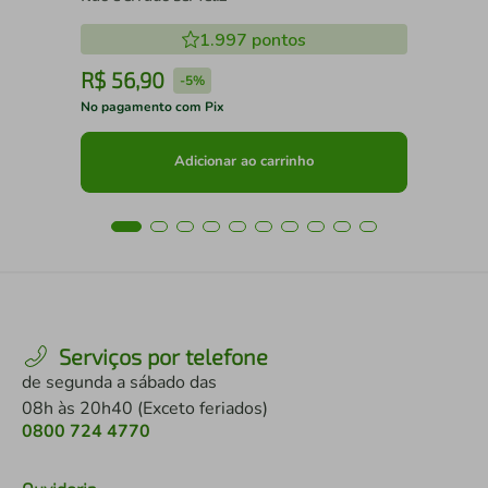
1.997
pontos
R$
56
,
90
R
-
5%
No pagamento com Pix
No 
Adicionar ao carrinho
Serviços por telefone
de segunda a sábado das
08h às 20h40 (Exceto feriados)
0800 724 4770