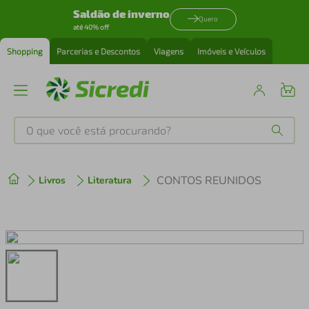
Saldão de inverno
Quero
até 40% off
Shopping
Parcerias e Descontos
Viagens
Imóveis e Veículos
O que você está procurando?
Produtos mais buscados
CONTOS REUNIDOS
Livros
Literatura
tenis
1
º
cafeteira
2
º
perfume
3
º