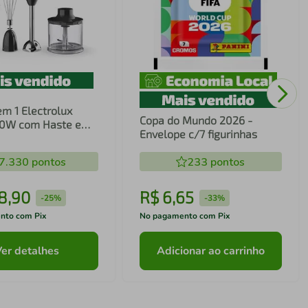
em 1 Electrolux
Copa do Mundo 2026 -
00W com Haste em
Envelope c/7 figurinhas
ecnologia TruFlow
7.330
pontos
233
pontos
8
,
90
R$
6
,
65
-
25%
-
33%
nto com Pix
No pagamento com Pix
Ver detalhes
Adicionar ao carrinho