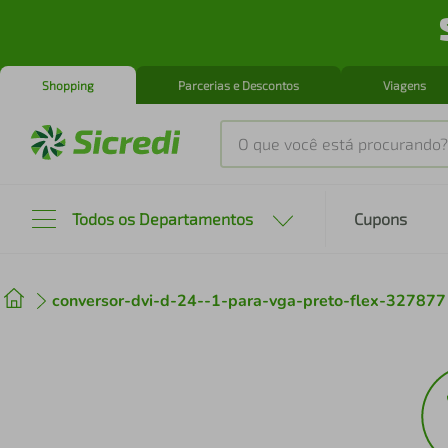
Shopping
Parcerias e Descontos
Viagens
O que você está procurando?
Produtos mais buscados
Todos os Departamentos
Cupons
tenis
1
º
conversor-dvi-d-24--1-para-vga-preto-flex-327877
cafeteira
2
º
perfume
3
º
air fryer
4
º