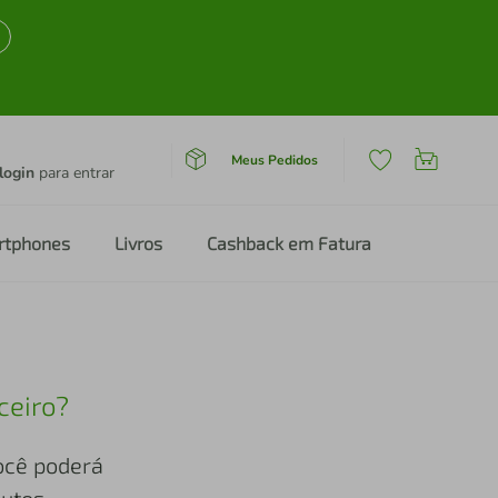
Meus Pedidos
login
para entrar
rtphones
Livros
Cashback em Fatura
ceiro?
você poderá