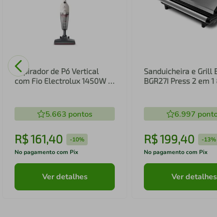
Aspirador de Pó Vertical
Sanduicheira e Grill 
com Fio Electrolux 1450W 2
BGR27I Press 2 em 
em 1 Filtro HEPA Branco
(STK14B)
5.663
pontos
6.997
pont
R$
161
,
40
R$
199
,
40
-
10%
-
13%
No pagamento com Pix
No pagamento com Pix
Ver detalhes
Ver detalhes