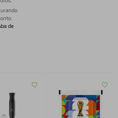
utos.
curando
onto.
Aba de