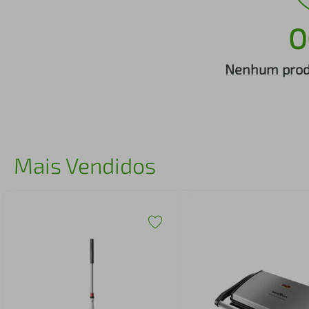
iphone
5
º
O
Nenhum produ
Mais Vendidos