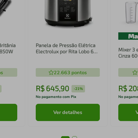
Britânia
Panela de Pressão Elétrica
Mixer 3 
1 850W
Electrolux por Rita Lobo 6L
Cinza 6
Preta Experience Digital
Inox e T
(PCC20)
(EIB20)
os
22.663
pontos
R$
645
,
90
R$
20
-
21%
No pagamento com Pix
No pagame
Ver detalhes