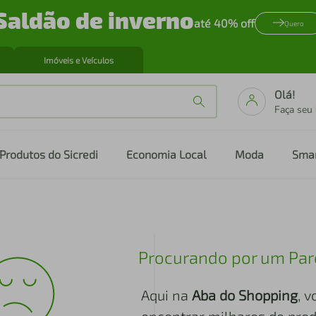
Saldão de inverno
até 40% off
Quero
Imóveis e Veículos
Olá!
Faça seu
Produtos do Sicredi
Economia Local
Moda
Sma
Procurando por um Par
Aqui na
Aba do Shopping
, 