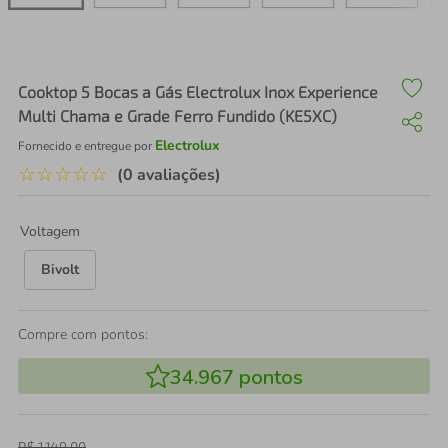
air fryer
4
º
iphone
5
º
Cooktop 5 Bocas a Gás Electrolux Inox Experience
Multi Chama e Grade Ferro Fundido (KE5XC)
Electrolux
Fornecido e entregue por
☆
☆
☆
☆
☆
(0 avaliações)
Voltagem
Bivolt
Compre com pontos:
34.967
pontos
R$
1
.
149
,
00