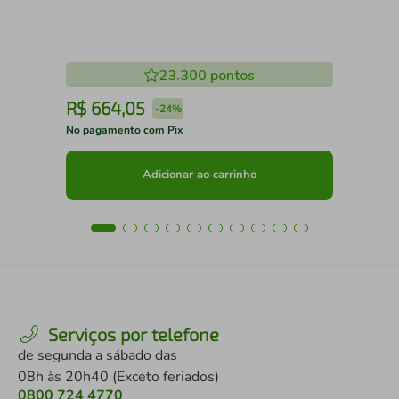
23.300
pontos
R$
664
,
05
R
-
24%
No pagamento com Pix
No 
Adicionar ao carrinho
Serviços por telefone
de segunda a sábado das
08h às 20h40 (Exceto feriados)
0800 724 4770