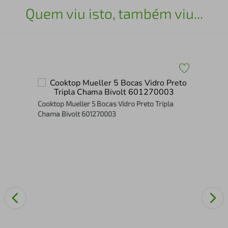
Quem viu isto, também viu...
olt
Cooktop Mueller 5 Bocas Vidro Preto Tripla
Coo
Chama Bivolt 601270003
Tou