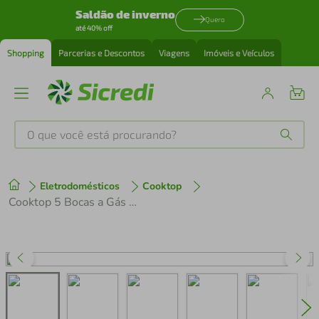
Saldão de inverno
Quero
até 40% off
Shopping
Parcerias e Descontos
Viagens
Imóveis e Veículos
O que você está procurando?
Produtos mais buscados
Eletrodomésticos
Cooktop
tenis
1
º
Cooktop 5 Bocas a Gás Electrolux Inox Experience Multi Chama e Grade Ferro Fundido (KE5XC)
cafeteira
2
º
perfume
3
º