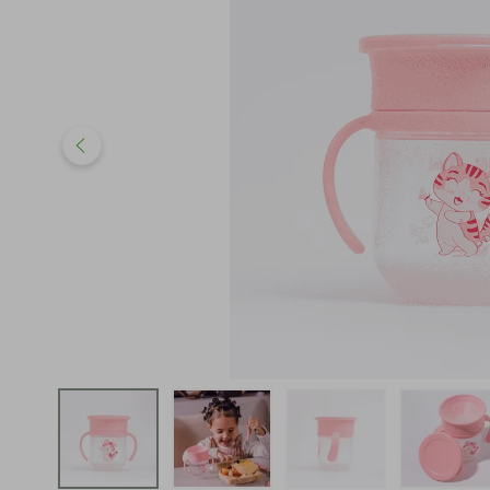
iphone
5
º