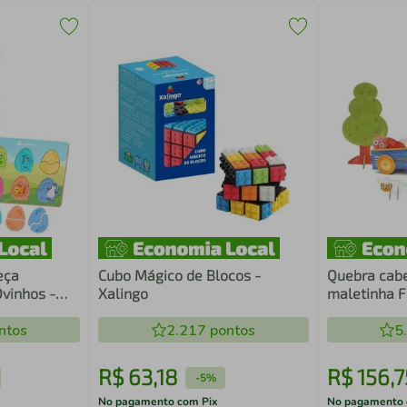
eça
Cubo Mágico de Blocos -
Quebra cab
Ovinhos -
Xalingo
maletinha 
ntos
2.217
pontos
5
R$
63
,
18
R$
156
,
7
-
5%
No pagamento com Pix
No pagamento 