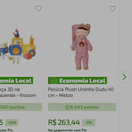
Bone
Met
eça 3D na
Pelúcia Plush Ursinho Dudu 40
Fazenda - Krooom
cm - Metoo
.500
pontos
9.243
pontos
5
R$
263
,
44
R$
-
24%
-
5%
com Pix
No pagamento com Pix
No pa