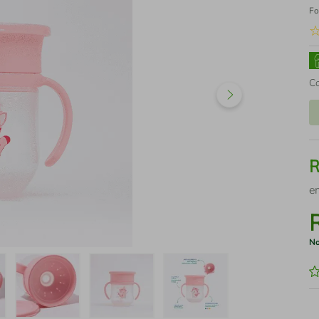
Fo
C
e
No