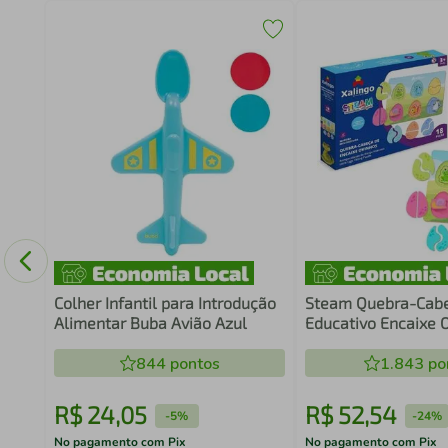
tit
Colher Infantil para Introdução
Steam Quebra-Cab
Alimentar Buba Avião Azul
Educativo Encaixe 
Xalingo
844
pontos
1.843
po
R$
24
,
05
R$
52
,
54
-
5%
-
24%
No pagamento com Pix
No pagamento com Pix