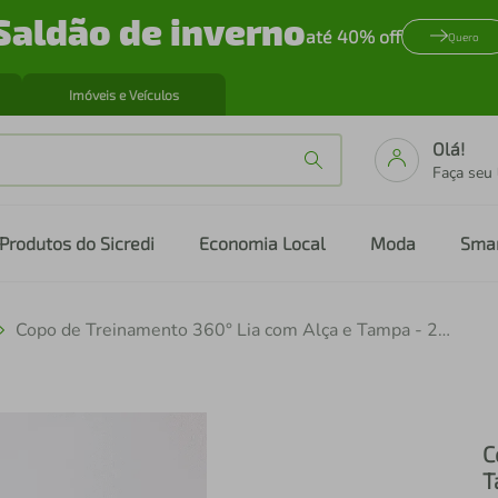
Saldão de inverno
até 40% off
Quero
Imóveis e Veículos
Olá!
Faça seu
Produtos do Sicredi
Economia Local
Moda
Sma
Copo de Treinamento 360° Lia com Alça e Tampa - 200ml Petit Piá
C
T