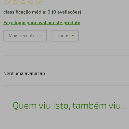
☆
☆
☆
☆
☆
classificação média: 0
(0 avaliações)
Faça login para avaliar este produto
Mais recentes
Todos
Nenhuma avaliação
Quem viu isto, também viu...