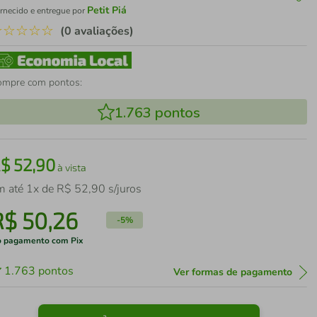
Petit Piá
rnecido e entregue por
☆
☆
☆
☆
☆
(0 avaliações)
ompre com pontos:
1.763
pontos
R$
52
,
90
à vista
m até
1
x de
R$
52
,
90
s/juros
R$
50
,
26
-
5%
 pagamento com Pix
1.763
pontos
Ver formas de pagamento