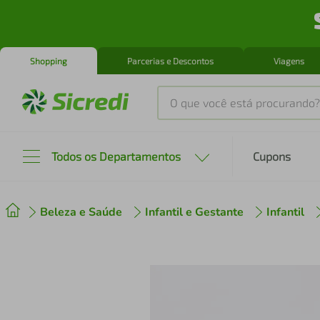
Shopping
Parcerias e Descontos
Viagens
O que você está procurando?
Produtos mais buscados
Todos os Departamentos
Cupons
tenis
1
º
Beleza e Saúde
Infantil e Gestante
Infantil
cafeteira
2
º
perfume
3
º
air fryer
4
º