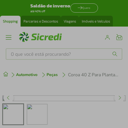
Saldão de inverno
Quero
até 40% off
Shopping
Parcerias e Descontos
Viagens
Imóveis e Veículos
O que você está procurando?
Produtos mais buscados
Coroa 40 Z Para Plantadeira
Automotivo
Peças
tenis
1
º
cafeteira
2
º
perfume
3
º