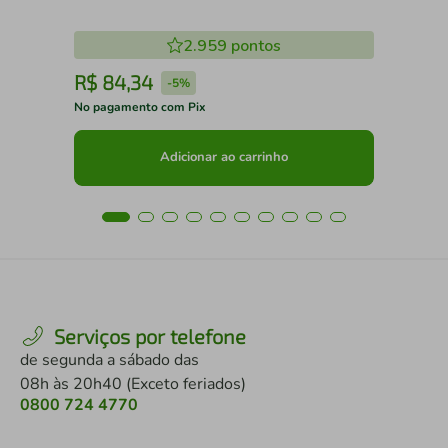
2.959
pontos
R$
84
,
34
R
-
5%
No pagamento com Pix
No 
Adicionar ao carrinho
Serviços por telefone
de segunda a sábado das
08h às 20h40 (Exceto feriados)
0800 724 4770