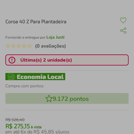
air fryer
4
º
iphone
5
º
Coroa 40 Z Para Plantadeira
Loja Justi
Fornecido e entregue por
☆
☆
☆
☆
☆
(0 avaliações)
Última(s) 2 unidade(s)
Compre com pontos:
9.172
pontos
R$
326
,
40
R$
275
,
15
à vista
em até
6
x de
R$
45
,
85
s/juros