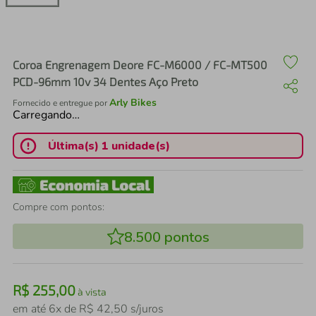
air fryer
4
º
iphone
5
º
Coroa Engrenagem Deore FC-M6000 / FC-MT500
PCD-96mm 10v 34 Dentes Aço Preto
Arly Bikes
Fornecido e entregue por
Carregando…
Última(s) 1 unidade(s)
Compre com pontos:
8.500
pontos
R$
255
,
00
à vista
em até
6
x de
R$
42
,
50
s/juros