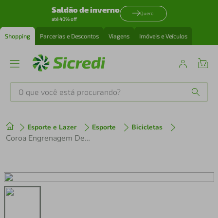
Saldão de inverno
Quero
até 40% off
Shopping
Parcerias e Descontos
Viagens
Imóveis e Veículos
O que você está procurando?
Produtos mais buscados
Esporte e Lazer
Esporte
Bicicletas
tenis
1
º
Coroa Engrenagem Deore FC-M6000 / FC-MT500 PCD-96mm 10v 34 Dentes Aço Preto
cafeteira
2
º
perfume
3
º