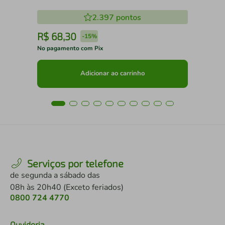
2.397
pontos
R$
68
,
30
R
-
15%
No pagamento com Pix
No 
Adicionar ao carrinho
Serviços por telefone
de segunda a sábado das
08h às 20h40 (Exceto feriados)
0800 724 4770
Ouvidoria