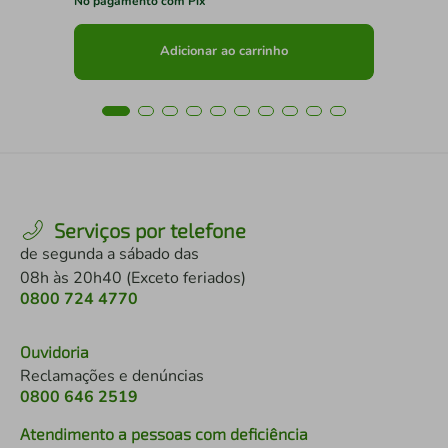
No pagamento com Pix
No 
Adicionar ao carrinho
Serviços por telefone
de segunda a sábado das
08h às 20h40 (Exceto feriados)
0800 724 4770
Ouvidoria
Reclamações e denúncias
0800 646 2519
Atendimento a pessoas com deficiência