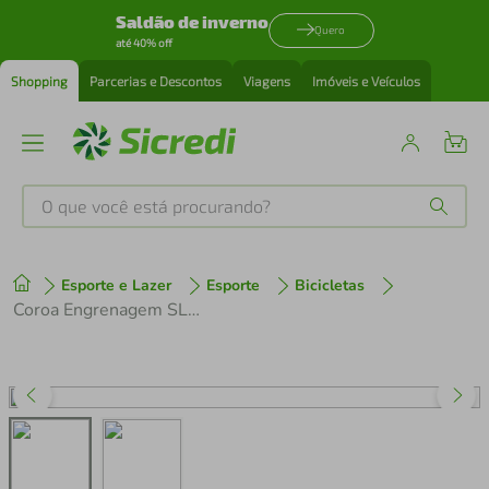
Saldão de inverno
Quero
até 40% off
Shopping
Parcerias e Descontos
Viagens
Imóveis e Veículos
O que você está procurando?
Produtos mais buscados
Esporte e Lazer
Esporte
Bicicletas
tenis
1
º
Coroa Engrenagem SLX FC-M675/615 10v 24 Dentes PCD-64mm
cafeteira
2
º
perfume
3
º