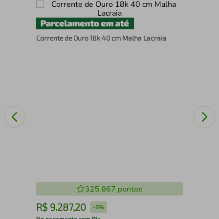
Col
Corrente de Ouro 18k 40 cm Malha Lacraia
325.867
pontos
R$
9
.
287
,
20
R
-
5%
No pagamento com Pix
No 