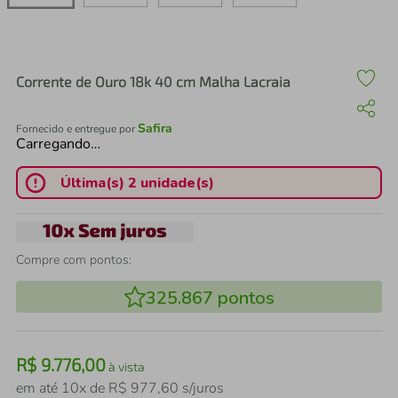
air fryer
4
º
iphone
5
º
Corrente de Ouro 18k 40 cm Malha Lacraia
Safira
Fornecido e entregue por
Carregando…
Última(s) 2 unidade(s)
Compre com pontos:
325.867
pontos
R$
9
.
776
,
00
à vista
em até
10
x de
R$
977
,
60
s/juros