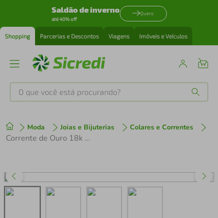
Saldão de inverno
Quero
até 40% off
Shopping
Parcerias e Descontos
Viagens
Imóveis e Veículos
O que você está procurando?
Produtos mais buscados
Moda
Joias e Bijuterias
Colares e Correntes
tenis
1
º
Corrente de Ouro 18k 40 cm Malha Lacraia
cafeteira
2
º
perfume
3
º