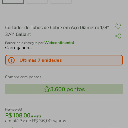
air fryer
4
º
iphone
5
º
Cortador de Tubos de Cobre em Aço Diâmetro 1/8"
3/4" Gallant
Webcontinental
Fornecido e entregue por
Carregando…
Últimas 7 unidades
Compre com pontos:
3.600
pontos
R$
135
,
00
R$
108
,
00
à vista
em até
3
x de
R$
36
,
00
s/juros