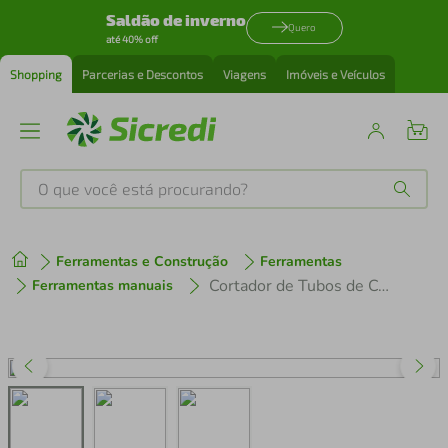
Saldão de inverno
Quero
até 40% off
Shopping
Parcerias e Descontos
Viagens
Imóveis e Veículos
O que você está procurando?
Produtos mais buscados
Ferramentas e Construção
Ferramentas
tenis
1
º
Cortador de Tubos de Cobre em Aço Diâmetro 1/8" 3/4" Gallant
Ferramentas manuais
cafeteira
2
º
perfume
3
º