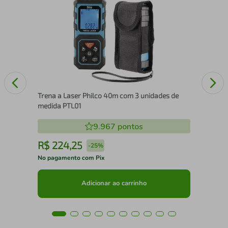
Sac
Trena a Laser Philco 40m com 3 unidades de
medida PTL01
9.967
pontos
R$
224
,
25
R
-
25%
No pagamento com Pix
No 
Adicionar ao carrinho