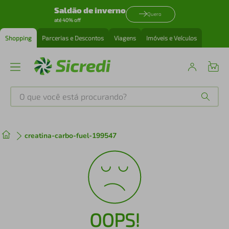
Saldão de inverno
Quero
até 40% off
Shopping
Parcerias e Descontos
Viagens
Imóveis e Veículos
O que você está procurando?
Produtos mais buscados
creatina-carbo-fuel-199547
tenis
1
º
cafeteira
2
º
perfume
3
º
OOPS!