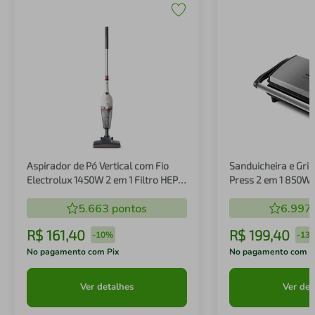
Aspirador de Pó Vertical com Fio
Sanduicheira e Gril
Electrolux 1450W 2 em 1 Filtro HEPA
Press 2 em 1 850W
Branco (STK14B)
5.663
pontos
6.997
R$
161
,
40
R$
199
,
40
-
10%
-
13
No pagamento com Pix
No pagamento com P
Ver detalhes
Ver det