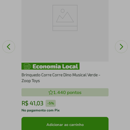
Brinquedo Corre Corre Dino Musical Verde -
Zoop Toys
1.440
pontos
R$
41
,
03
R
-
5%
No pagamento com Pix
No 
Adicionar ao carrinho