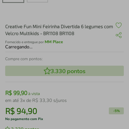
air fryer
4
º
iphone
5
º
Creative Fun Mini Feirinha Divertida 6 legumes com
Velcro Multikids - BR1108 BR1108
MM Place
Fornecido e entregue por
Carregando…
Compre com pontos:
3.330
pontos
R$
99
,
90
à vista
em até
3
x de
R$
33
,
30
s/juros
R$
94
,
90
-
5%
No pagamento com Pix