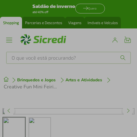
Saldão de inverno
Quero
até 40% off
Shopping
Parcerias e Descontos
Viagens
Imóveis e Veículos
O que você está procurando?
Produtos mais buscados
Brinquedos e Jogos
Artes e Atividades
tenis
1
º
Creative Fun Mini Feirinha Divertida 6 legumes com Velcro Multikids - BR1108 BR1108
cafeteira
2
º
perfume
3
º