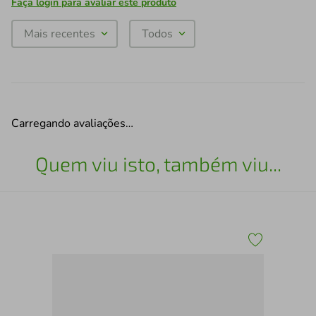
Faça login para avaliar este produto
Mais recentes
Todos
Carregando avaliações…
Quem viu isto, também viu...
Bri
Mod