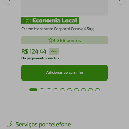
Creme Hidratante Corporal Cerave 454g
4.366
pontos
R$
124
,
44
R
-
5%
No pagamento com Pix
No 
Adicionar ao carrinho
Serviços por telefone