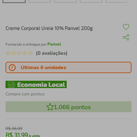
air fryer
4
º
iphone
5
º
Creme Corporal Ureia 10% Panvel 200g
Panvel
Fornecido e entregue por
☆
☆
☆
☆
☆
(0 avaliações)
Últimas 6 unidades
Compre com pontos:
1.066
pontos
R$
36
,
99
R$
31
,
99
à vista