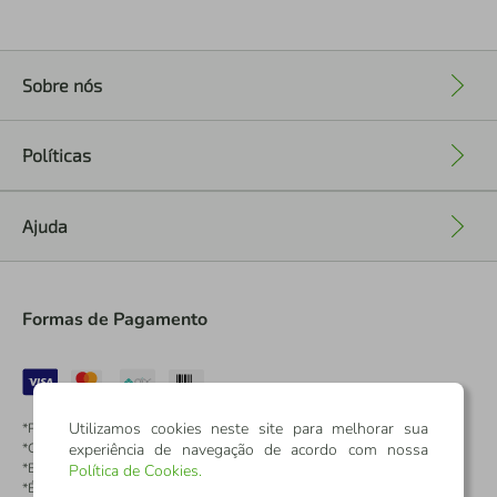
Sobre nós
+
Políticas
+
Ajuda
+
Formas de Pagamento
Utilizamos cookies neste site para melhorar sua
*Pontos dos Cartões Sicredi
experiência de navegação de acordo com nossa
*Cartões Sicredi
*Boleto exclusivo para associados PJ
Política de Cookies
.
*É vedada a cobrança de preço superior, valor ou encargo adicional para