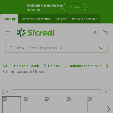
Saldão de inverno
Quero
até 40% off
Shopping
Parcerias e Descontos
Viagens
Imóveis e Veículos
O que você está procurando?
Produtos mais buscados
Beleza e Saúde
Beleza
Cuidados com a pele
tenis
1
º
Creme Corporal Ureia 10% Panvel 200g
cafeteira
2
º
perfume
3
º