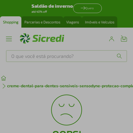
Saldão de inverno
Quero
até 40% off
Shopping
Parcerias e Descontos
Viagens
Imóveis e Veículos
O que você está procurando?
Produtos mais buscados
tenis
1
º
creme-dental-para-dentes-sensiveis-sensodyne-protecao-comp
cafeteira
2
º
perfume
3
º