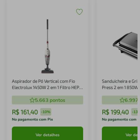
Aspirador de Pó Vertical com Fio
Sanduicheira e Gril
Electrolux 1450W 2 em 1 Filtro HEPA
Press 2 em 1 850W
Branco (STK14B)
5.663
pontos
6.997
R$
161
,
40
R$
199
,
40
-
10%
-
13
No pagamento com Pix
No pagamento com P
Ver detalhes
Ver det