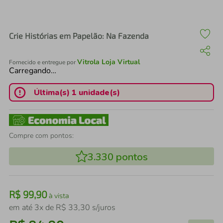
air fryer
4
º
iphone
5
º
Crie Histórias em Papelão: Na Fazenda
Vitrola Loja Virtual
Fornecido e entregue por
Carregando…
Última(s) 1 unidade(s)
Compre com pontos:
3.330
pontos
R$
99
,
90
à vista
em até
3
x de
R$
33
,
30
s/juros