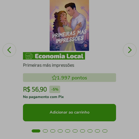
A 
DO
Primeiras más impressões
1.997
pontos
R$
56
,
90
R
-
5%
No pagamento com Pix
No 
Adicionar ao carrinho