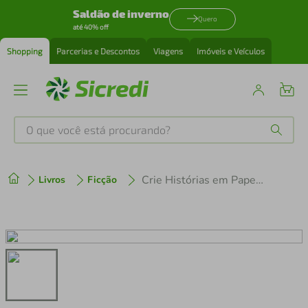
Saldão de inverno
Quero
até 40% off
Shopping
Parcerias e Descontos
Viagens
Imóveis e Veículos
O que você está procurando?
Produtos mais buscados
Crie Histórias em Papelão: Na Fazenda
Livros
Ficção
tenis
1
º
cafeteira
2
º
perfume
3
º