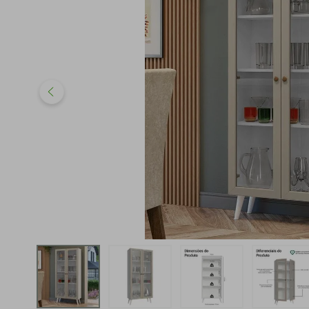
iphone
5
º