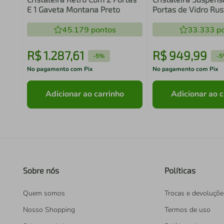
E 1 Gaveta Montana Preto
Portas de Vidro Ru
Vik Madesa
45.179
pontos
33.333
po
R$
1
.
287
,
61
R$
949
,
99
-
5%
-
5
No pagamento com Pix
No pagamento com Pix
Adicionar ao carrinho
Adicionar ao c
Sobre nós
Políticas
Quem somos
Trocas e devoluçõe
Nosso Shopping
Termos de uso