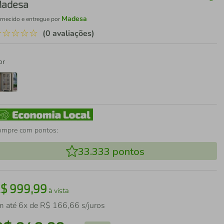
adesa
Madesa
rnecido e entregue por
☆
☆
☆
☆
☆
(0 avaliações)
or
ompre com pontos:
33.333
pontos
R$
999
,
99
à vista
m até
6
x de
R$
166
,
66
s/juros