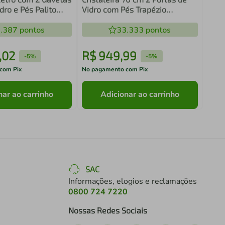
dro e Pés Palito
Vidro com Pés Trapézio
3151 Movelbento
Rustic/Branco/Rustic Vik
.387
pontos
Madesa
33.333
pontos
,
02
R$
949
,
99
R$
-
5%
-
5%
com Pix
No pagamento com Pix
No pa
nar ao carrinho
Adicionar ao carrinho
SAC
Informações, elogios e reclamações
0800 724 7220
Nossas Redes Sociais