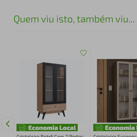
Quem viu isto, também viu...
e
Cristaleira Retrô Com 2 Portas
Cristaleira Suspens