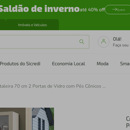
Saldão de inverno
até 40% off
Quero
Imóveis e Veículos
Olá!
Faça seu
Produtos do Sicredi
Economia Local
Moda
Sma
Cristaleira 70 cm 2 Portas de Vidro com Pés Cônicos Branco/Crema/Branco Vik Madesa
C
P