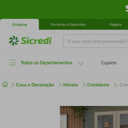
Shopping
Parcerias e Descontos
Viagens
O que você está procurando?
Produtos mais buscados
Todos os Departamentos
Cupons
tenis
1
º
Casa e Decoração
Móveis
Cristaleira
cafeteira
2
º
perfume
3
º
air fryer
4
º