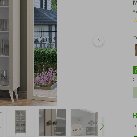
M
Fo
C
C
e