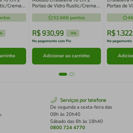
stic/Crema
Portas de Vidro Rustic/Crema
Portas de Vi
Vik Madesa
Rústico RT 
ntos
32.666
pontos
46
R$
930
,
99
R$
1
.
322
%
-
5%
No pagamento com Pix
No pagamento 
arrinho
Adicionar ao carrinho
Adicio
Serviços por telefone
De segunda a sexta-feira das
08h às 20h40
s
Sábado das 8h às 18h40
0800 724 4770