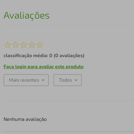
Avaliações
☆
☆
☆
☆
☆
classificação média: 0
(0 avaliações)
Faça login para avaliar este produto
Mais recentes
Todos
Nenhuma avaliação