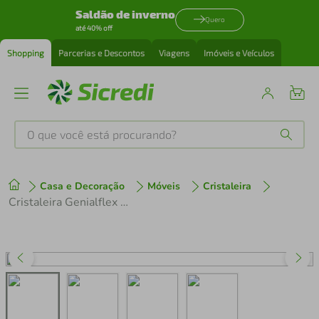
Saldão de inverno
Quero
até 40% off
Shopping
Parcerias e Descontos
Viagens
Imóveis e Veículos
O que você está procurando?
Produtos mais buscados
Casa e Decoração
Móveis
Cristaleira
tenis
1
º
Cristaleira Genialflex Malta com 1 Porta de Vidro, 3 Prateleiras 40cm de largura Cinamomo/Preto
cafeteira
2
º
perfume
3
º