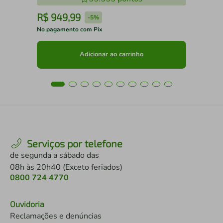
R$
949
,
99
R
-
5%
No pagamento com Pix
No 
Adicionar ao carrinho
Serviços por telefone
de segunda a sábado das
08h às 20h40 (Exceto feriados)
0800 724 4770
Ouvidoria
Reclamações e denúncias