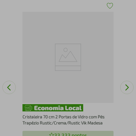
Cri
Urb
Cristaleira 70 cm 2 Portas de Vidro com Pés
Trapézio Rustic/Crema/Rustic Vik Madesa
33.333
pontos