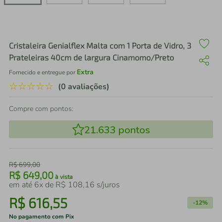
air fryer
4
º
iphone
5
º
Cristaleira Genialflex Malta com 1 Porta de Vidro, 3
Prateleiras 40cm de largura Cinamomo/Preto
Extra
Fornecido e entregue por
☆
☆
☆
☆
☆
(0 avaliações)
Compre com pontos:
21.633
pontos
R$
699
,
00
R$
649
,
00
à vista
em até
6
x de
R$
108
,
16
s/juros
R$
616
,
55
-
12%
No pagamento com Pix