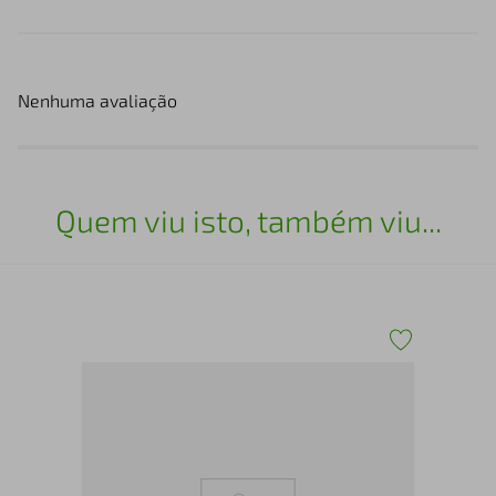
Nenhuma avaliação
Quem viu isto, também viu...
San
Ros