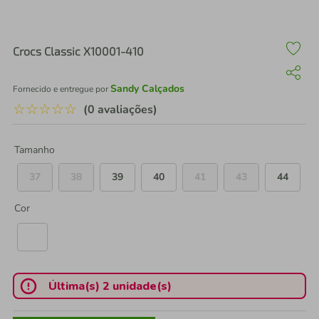
air fryer
4
º
iphone
5
º
Crocs Classic X10001-410
Sandy Calçados
Fornecido e entregue por
☆
☆
☆
☆
☆
(0 avaliações)
Tamanho
37
38
39
40
41
43
44
Cor
Última(s) 2 unidade(s)