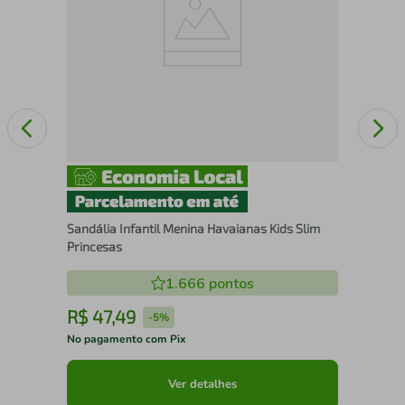
Sandália Infantil Menina Havaianas Kids Slim
Princesas
1.666
pontos
R$
47
,
49
R
-
5%
No pagamento com Pix
No 
Ver detalhes