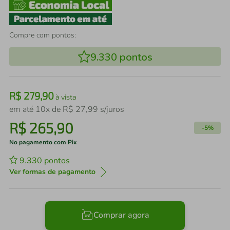
Compre com pontos:
9.330
pontos
R$
279
,
90
à vista
em até
10
x de
R$
27
,
99
s/juros
R$
265
,
90
-
5%
No pagamento com Pix
9.330
pontos
Ver formas de pagamento
Comprar agora