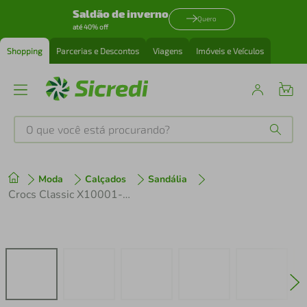
Saldão de inverno
Quero
até 40% off
Shopping
Parcerias e Descontos
Viagens
Imóveis e Veículos
O que você está procurando?
Produtos mais buscados
Moda
Calçados
Sandália
tenis
1
º
Crocs Classic X10001-410
cafeteira
2
º
perfume
3
º