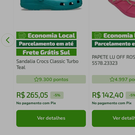
a
PAPETE LU OFF RO
Sandalia Crocs Classic Turbo
5578.23323
Teal
9.300
pontos
4.997
po
R$
265
,
05
R$
142
,
40
-
5%
-
5
No pagamento com Pix
No pagamento com Pix
Ver detalhes
Ver detal