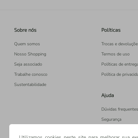
Sobre nós
Políticas
Quem somos
Trocas e devoluçõe
Nosso Shopping
Termos de uso
Seja associado
Políticas de entreg
Trabalhe conosco
Política de privaci
Sustentabilidade
Ajuda
Dúvidas frequente
Segurança
Utilizamos cookies neste site para melhorar sua ex