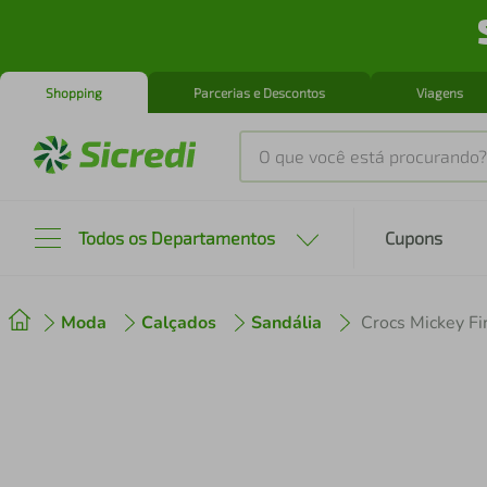
Shopping
Parcerias e Descontos
Viagens
O que você está procurando?
Produtos mais buscados
Todos os Departamentos
Cupons
tenis
1
º
Moda
Calçados
Sandália
Crocs Mickey Fi
cafeteira
2
º
perfume
3
º
air fryer
4
º