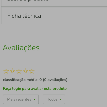
Ficha técnica
Avaliações
☆
☆
☆
☆
☆
classificação média: 0
(0 avaliações)
Faça login para avaliar este produto
Mais recentes
Todos