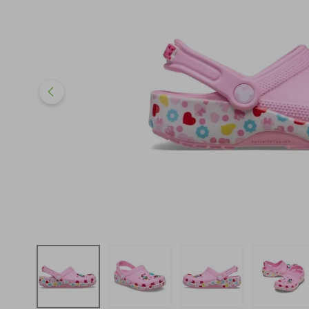
iphone
5
º