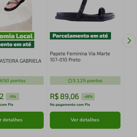
Sand
Zari
Papete Feminina Via Marte
107-010 Preto
ASTEIRA GABRIELA
.650
pontos
3.125
pontos
2
R$
89
,
06
R$
-
5%
-
48%
com Pix
No pagamento com Pix
No pa
r detalhes
Ver detalhes