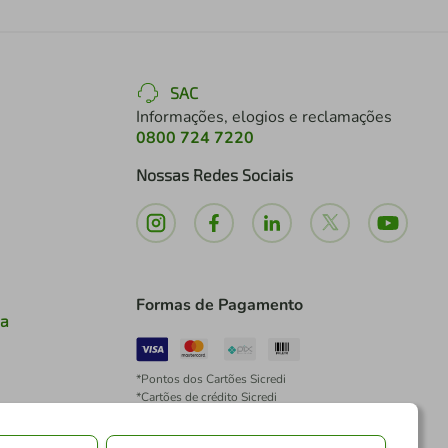
SAC
Informações, elogios e reclamações
0800 724 7220
Nossas Redes Sociais
Formas de Pagamento
ia
*Pontos dos Cartões Sicredi
*Cartões de crédito Sicredi
*Boleto exclusivo para associados PJ
*É vedada a cobrança de preço superior, valor ou