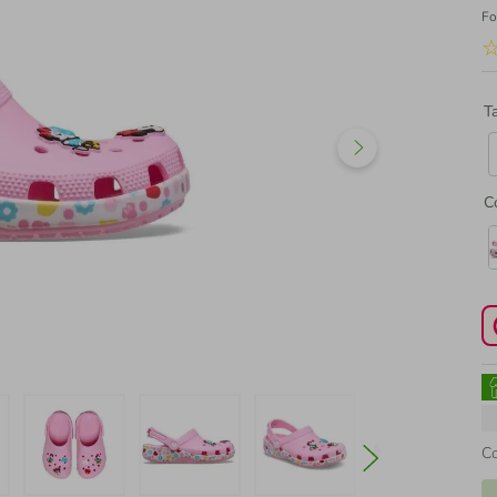
Fo
T
C
C