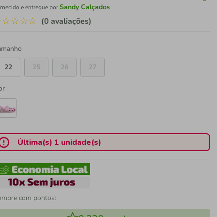
Sandy Calçados
rnecido e entregue por
☆
☆
☆
☆
☆
(0 avaliações)
amanho
22
25
26
27
or
Última(s) 1 unidade(s)
ompre com pontos: