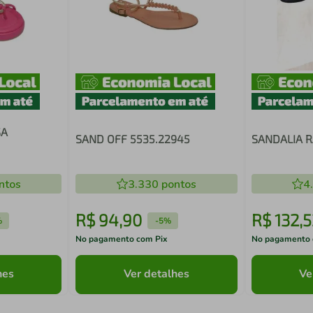
SA
SAND OFF 5535.22945
SANDALIA R
ntos
3.330
pontos
4
R$
94
,
90
R$
132
,
5
%
-
5%
No pagamento com Pix
No pagamento 
hes
Ver detalhes
Ve