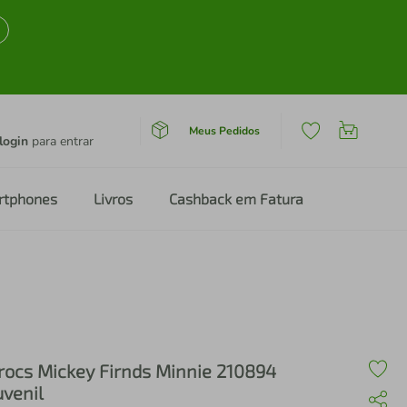
Meus Pedidos
login
para entrar
rtphones
Livros
Cashback em Fatura
rocs Mickey Firnds Minnie 210894
uvenil