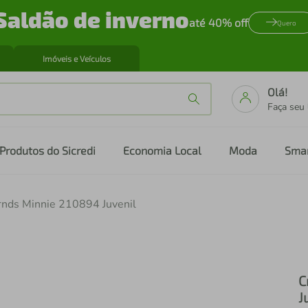
Saldão de inverno
até 40% off
Quero
Imóveis e Veículos
Olá!
Faça seu
Produtos do Sicredi
Economia Local
Moda
Sma
rnds Minnie 210894 Juvenil
C
J