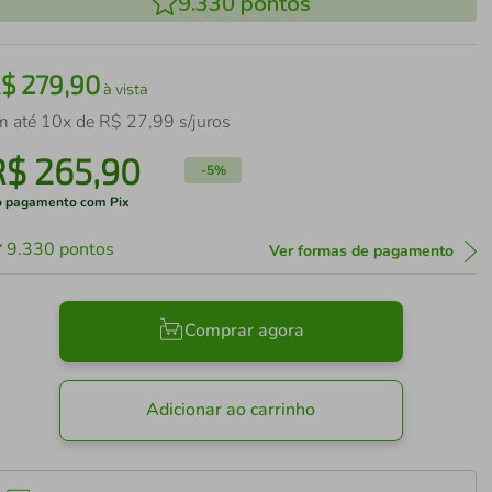
9.330
pontos
R$
279
,
90
à vista
m até
10
x de
R$
27
,
99
s/juros
R$
265
,
90
-
5%
 pagamento com Pix
9.330
pontos
Ver formas de pagamento
Comprar agora
Adicionar ao carrinho