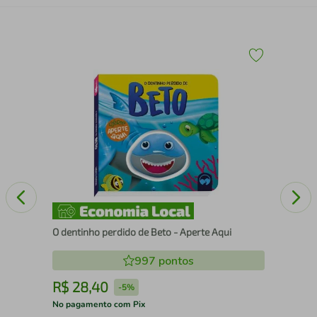
Bru
O dentinho perdido de Beto - Aperte Aqui
997
pontos
R$
28
,
40
R
-
5%
No pagamento com Pix
No 