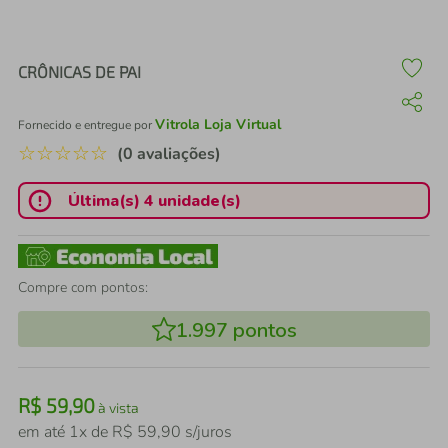
air fryer
4
º
iphone
5
º
CRÔNICAS DE PAI
Vitrola Loja Virtual
Fornecido e entregue por
☆
☆
☆
☆
☆
(0 avaliações)
Última(s) 4 unidade(s)
Compre com pontos:
1.997
pontos
R$
59
,
90
à vista
em até
1
x de
R$
59
,
90
s/juros