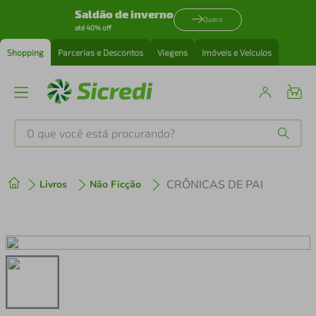
Saldão de inverno
Quero
até 40% off
Shopping
Parcerias e Descontos
Viagens
Imóveis e Veículos
O que você está procurando?
Produtos mais buscados
CRÔNICAS DE PAI
Livros
Não Ficção
tenis
1
º
cafeteira
2
º
perfume
3
º