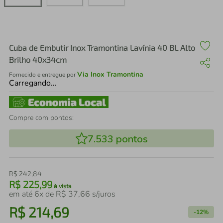
air fryer
4
º
iphone
5
º
Cuba de Embutir Inox Tramontina Lavínia 40 BL Alto
Brilho 40x34cm
Via Inox Tramontina
Fornecido e entregue por
Carregando…
Compre com pontos:
7.533
pontos
R$
242
,
84
R$
225
,
99
à vista
em até
6
x de
R$
37
,
66
s/juros
R$
214
,
69
-
12%