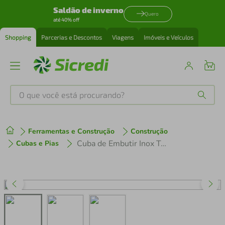
Saldão de inverno
Quero
até 40% off
Shopping
Parcerias e Descontos
Viagens
Imóveis e Veículos
O que você está procurando?
Produtos mais buscados
Ferramentas e Construção
Construção
tenis
1
º
Cuba de Embutir Inox Tramontina Lavínia 40 BL Alto Brilho 40x34cm
Cubas e Pias
cafeteira
2
º
perfume
3
º