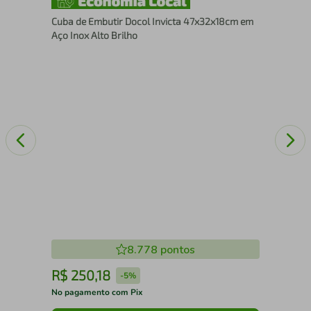
Cub
Cuba de Embutir Docol Invicta 47x32x18cm em
Aço
Aço Inox Alto Brilho
Esc
8.778
pontos
R$
250
,
18
R
-
5%
No pagamento com Pix
No 