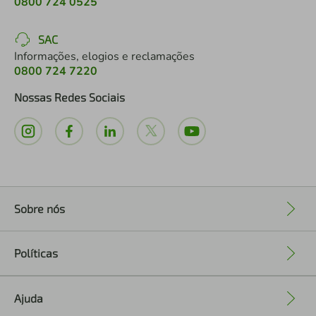
0800 724 0525
SAC
Informações, elogios e reclamações
0800 724 7220
Nossas Redes Sociais
Sobre nós
+
Políticas
+
Ajuda
+