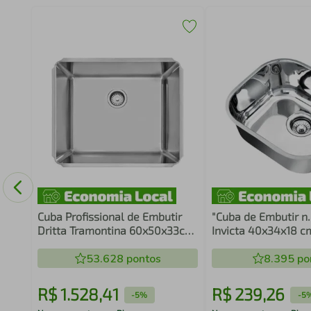
a
Cuba Profissional de Embutir
"Cuba de Embutir n
Dritta Tramontina 60x50x33cm
Invicta 40x34x18 
Aço Inox Acetinado
Inox Alto Brilho co
53.628
pontos
4.1/2"""
8.395
po
R$
1
.
528
,
41
R$
239
,
26
-
5%
-
5