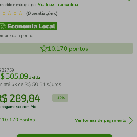
Via Inox Tramontina
rnecido e entregue por
☆
☆
☆
☆
☆
(0 avaliações)
ompre com pontos:
10.170
pontos
$
327
,
59
R$
305
,
09
à vista
m até
6
x de
R$
50
,
84
s/juros
R$
289
,
84
-
12%
 pagamento com Pix
10.170
pontos
Ver formas de pagamento