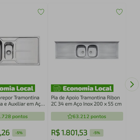
Pia 
Plus
repor Tramontina
Pia de Apoio Tramontina Ribon
a e Auxiliar em Aço
2C 34 em Aço Inox 200 x 55 cm
ado 100 x 50 cm
.728
pontos
63.212
pontos
,
26
R$
1
.
801
,
53
R$
-
5%
-
5%