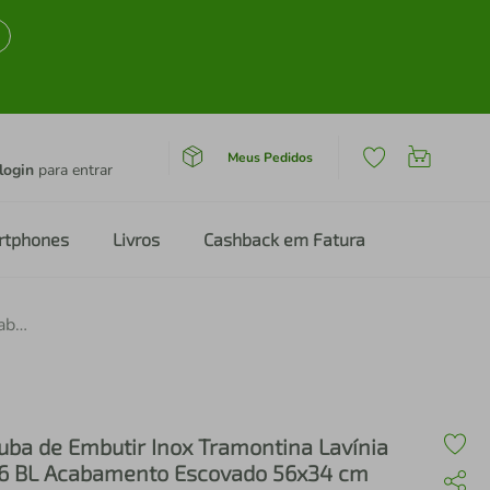
Meus Pedidos
login
para entrar
rtphones
Livros
Cashback em Fatura
Cuba de Embutir Inox Tramontina Lavínia 56 BL Acabamento Escovado 56x34 cm
uba de Embutir Inox Tramontina Lavínia
6 BL Acabamento Escovado 56x34 cm