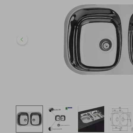
iphone
5
º