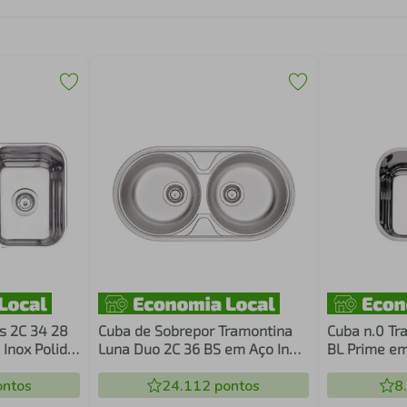
s 2C 34 28
Cuba de Sobrepor Tramontina
Cuba n.0 Tr
 Inox Polido
Luna Duo 2C 36 BS em Aço Inox
BL Prime em
or, Tábua e
Acetinado 84 x 44 cm
Brilho 40 x
os
ntos
24.112
pontos
Válvula 94
8