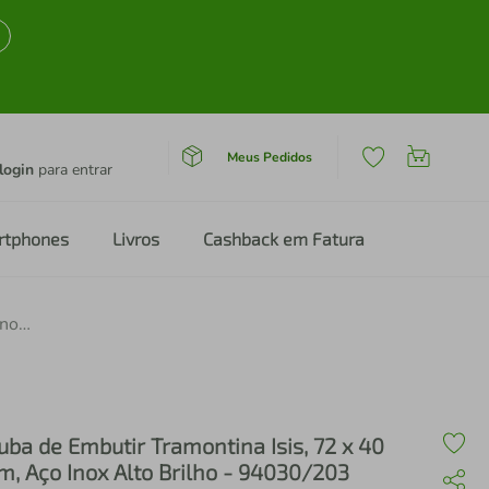
Meus Pedidos
login
para entrar
rtphones
Livros
Cashback em Fatura
Cuba de Embutir Tramontina Isis, 72 x 40 cm, Aço Inox Alto Brilho - 94030/203
uba de Embutir Tramontina Isis, 72 x 40
m, Aço Inox Alto Brilho - 94030/203