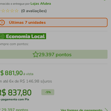
Lojas Afubra
rnecido e entregue por
☆
☆
☆
☆
☆
(0 avaliações)
Últimas 7 unidades
ompre com pontos:
29.397
pontos
R$
881
,
90
à vista
m até
6
x de
R$
146
,
98
s/juros
R$
837
,
80
-
5%
 pagamento com Pix
29.397
pontos
Ver formas de pagamento