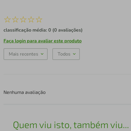
☆
☆
☆
☆
☆
classificação média: 0
(0 avaliações)
Faça login para avaliar este produto
Mais recentes
Todos
Nenhuma avaliação
Quem viu isto, também viu...