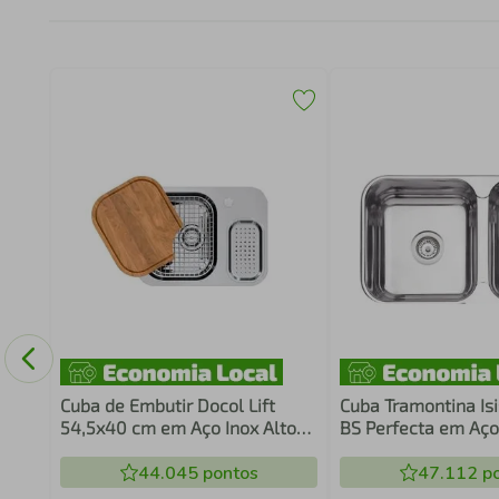
34
Cuba de Embutir Docol Lift
Cuba Tramontina Isi
54,5x40 cm em Aço Inox Alto
BS Perfecta em Aço
Brilho com Acessórios
69 x 40, Cesto Coad
44.045
pontos
Escorredor de Prat
47.112
po