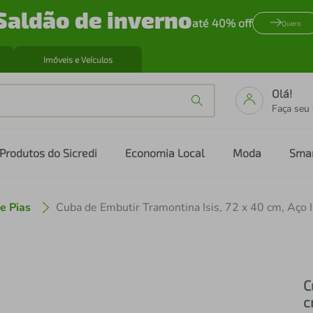
Saldão de inverno
até 40% off
Quero
Imóveis e Veículos
Olá!
Faça seu
Produtos do Sicredi
Economia Local
Moda
Sma
e Pias
C
c