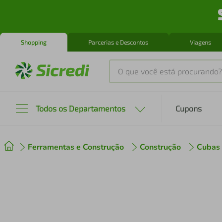
Shopping
Parcerias e Descontos
Viagens
O que você está procurando?
Produtos mais buscados
Todos os Departamentos
Cupons
tenis
1
º
Ferramentas e Construção
Construção
Cubas 
cafeteira
2
º
perfume
3
º
air fryer
4
º