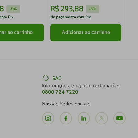
18
R$
293
,
88
R$
-
5%
-
5%
com Pix
No pagamento com Pix
No pa
nar ao carrinho
Adicionar ao carrinho
SAC
Informações, elogios e reclamações
0800 724 7220
Nossas Redes Sociais