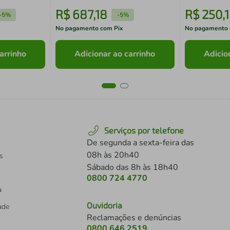
R$
687
,
18
R$
250
,
-
5%
-
5%
No pagamento com Pix
No pagamento 
arrinho
Adicionar ao carrinho
Adicio
Serviços por telefone
De segunda a sexta-feira das
08h às 20h40
s
Sábado das 8h às 18h40
0800 724 4770
a
Ouvidoria
dade
Reclamações e denúncias
0800 646 2519