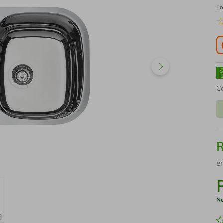
Fo
C
e
No