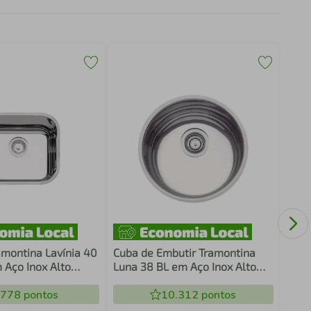
Cuba
Mare
Acet
cm
amontina Lavínia 40
Cuba de Embutir Tramontina
 Aço Inox Alto
Luna 38 BL em Aço Inox Alto
 34 x 17 cm com
Brilho 38 cm
020207
.778
pontos
10.312
pontos