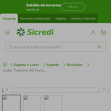
Saldão de inverno
Quero
até 40% off
Shopping
Parcerias e Descontos
Viagens
Imóveis e Veículos
O que você está procurando?
Produtos mais buscados
Esporte e Lazer
Esporte
Bicicletas
tenis
1
º
Cubo Traseiro 36 Furos Cog 9 Bmx Freestyle Preto Eixo 14mm
cafeteira
2
º
perfume
3
º