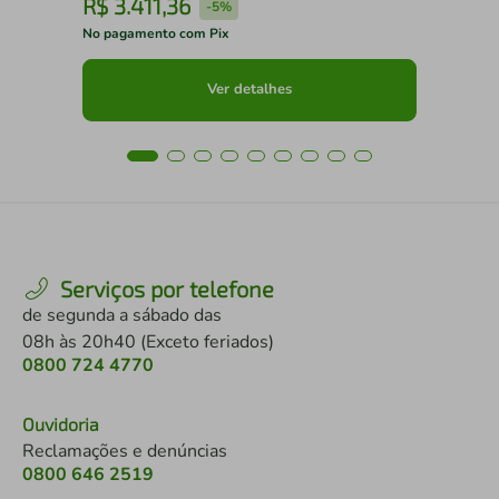
R$
3
.
411
,
36
R
-
5%
No pagamento com Pix
No 
Ver detalhes
Serviços por telefone
de segunda a sábado das
08h às 20h40 (Exceto feriados)
0800 724 4770
Ouvidoria
Reclamações e denúncias
0800 646 2519