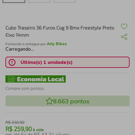
air fryer
4
º
iphone
5
º
Cubo Traseiro 36 Furos Cog 9 Bmx Freestyle Preto
Eixo 14mm
Arly Bikes
Fornecido e entregue por
Carregando…
Última(s) 1 unidade(s)
Compre com pontos:
8.663
pontos
R$
330
,
90
R$
259
,
90
à vista
em até
6
x de
R$
43
,
31
s/juros