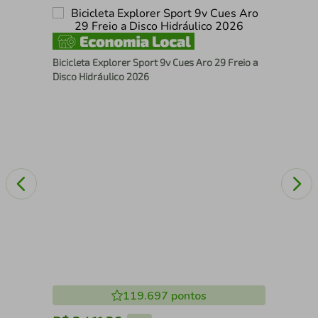
Gui
Bicicleta Explorer Sport 9v Cues Aro 29 Freio a
25m
Disco Hidráulico 2026
119.697
pontos