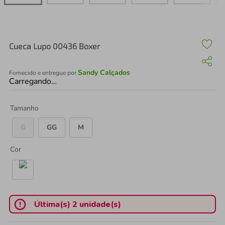
air fryer
4
º
iphone
5
º
Cueca Lupo 00436 Boxer
Sandy Calçados
Fornecido e entregue por
Carregando…
Tamanho
G
GG
M
Cor
Última(s) 2 unidade(s)