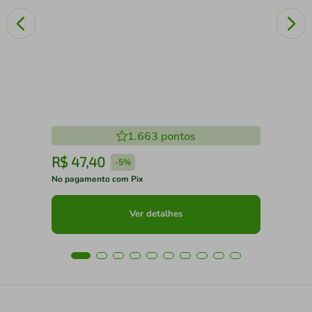
1.663
pontos
R$
47
,
40
R
-
5%
No pagamento com Pix
No 
Ver detalhes