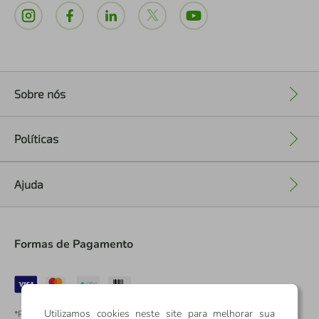
Sobre nós
+
Políticas
+
Ajuda
+
Formas de Pagamento
Utilizamos cookies neste site para melhorar sua
*Pontos dos Cartões Sicredi