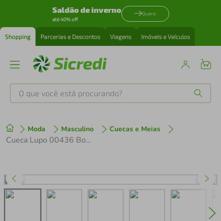
Saldão de inverno
Quero
até 40% off
Shopping
Parcerias e Descontos
Viagens
Imóveis e Veículos
O que você está procurando?
Produtos mais buscados
Moda
Masculino
Cuecas e Meias
tenis
1
º
Cueca Lupo 00436 Boxer
cafeteira
2
º
perfume
3
º