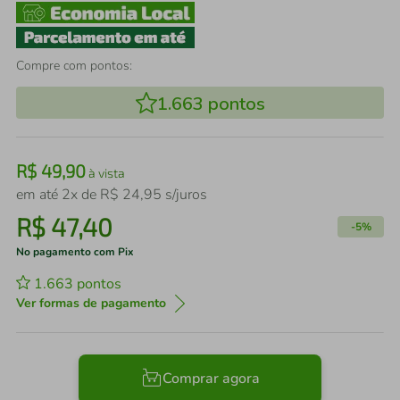
Compre com pontos:
1.663
pontos
R$
49
,
90
à vista
em até
2
x de
R$
24
,
95
s/juros
R$
47
,
40
-
5%
No pagamento com Pix
1.663
pontos
Ver formas de pagamento
Comprar agora