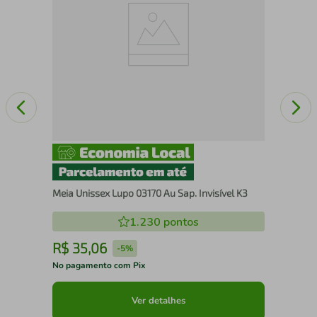
l
Meia Unissex Lupo 03170 Au Sap. Invisível K3
1.230
pontos
R$
35
,
06
R
-
5%
No pagamento com Pix
No 
Ver detalhes