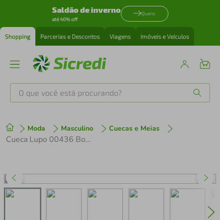
Saldão de inverno
Quero
até 40% off
Shopping
Parcerias e Descontos
Viagens
Imóveis e Veículos
O que você está procurando?
Produtos mais buscados
Moda
Masculino
Cuecas e Meias
tenis
1
º
Cueca Lupo 00436 Boxer
cafeteira
2
º
perfume
3
º