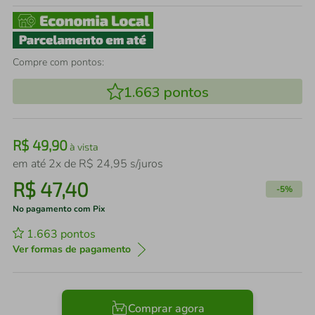
Compre com pontos:
1.663
pontos
R$
49
,
90
à vista
em até
2
x de
R$
24
,
95
s/juros
R$
47
,
40
-
5%
No pagamento com Pix
1.663
pontos
Ver formas de pagamento
Comprar agora