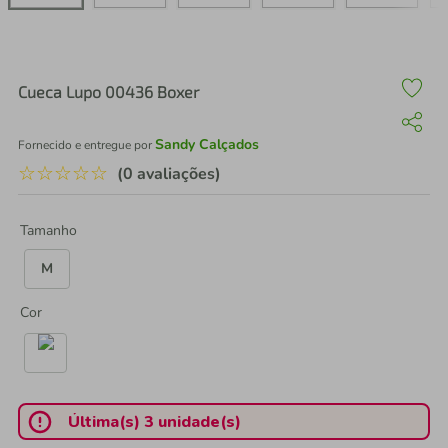
air fryer
4
º
iphone
5
º
Cueca Lupo 00436 Boxer
Sandy Calçados
Fornecido e entregue por
☆
☆
☆
☆
☆
(0 avaliações)
Tamanho
M
Cor
Última(s) 3 unidade(s)