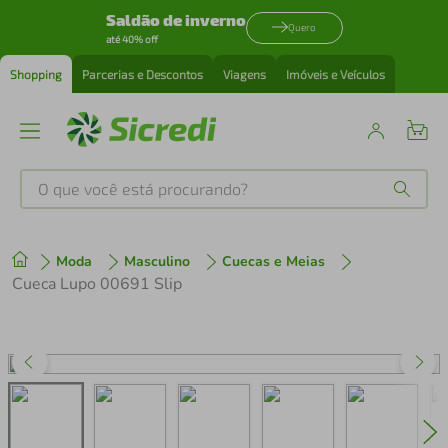
Saldão de inverno
Quero
até 40% off
Shopping
Parcerias e Descontos
Viagens
Imóveis e Veículos
O que você está procurando?
Produtos mais buscados
Moda
Masculino
Cuecas e Meias
tenis
1
º
Cueca Lupo 00691 Slip
cafeteira
2
º
perfume
3
º