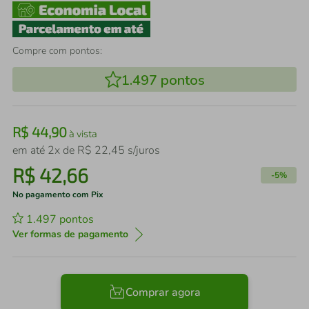
Compre com pontos:
1.497
pontos
R$
44
,
90
à vista
em até
2
x de
R$
22
,
45
s/juros
R$
42
,
66
-
5%
No pagamento com Pix
1.497
pontos
Ver formas de pagamento
Comprar agora