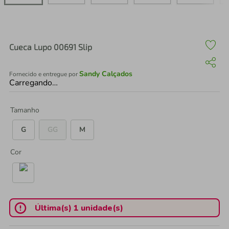
air fryer
4
º
iphone
5
º
Cueca Lupo 00691 Slip
Sandy Calçados
Fornecido e entregue por
Carregando…
Tamanho
G
GG
M
Cor
Última(s) 1 unidade(s)