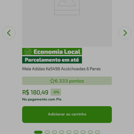
Meia Adidas Ke5498 Acolchoadas 6 Pares
6.333
pontos
R$
180
,
49
R
-
5%
No pagamento com Pix
No 
Adicionar ao carrinho