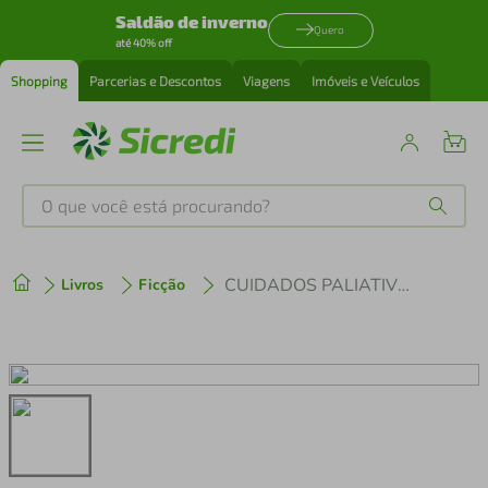
Saldão de inverno
Quero
até 40% off
Shopping
Parcerias e Descontos
Viagens
Imóveis e Veículos
O que você está procurando?
Produtos mais buscados
CUIDADOS PALIATIVOS NA PRÁTICA CLÍNICA EM TEMPOS DE COVID-19
Livros
Ficção
tenis
1
º
cafeteira
2
º
perfume
3
º