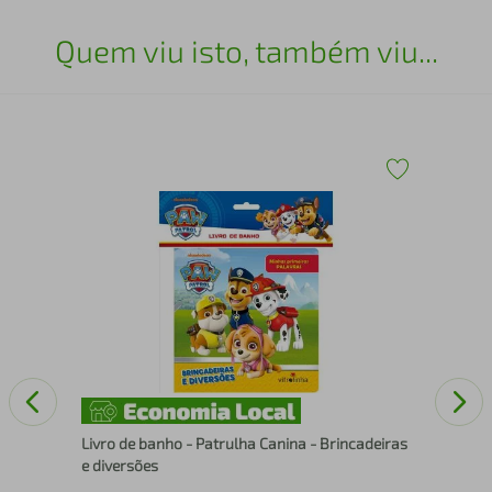
Quem viu isto, também viu...
Mar
Livro de banho - Patrulha Canina - Brincadeiras
e diversões