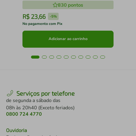
830
pontos
R$
23
,
66
R
-
5%
No pagamento com Pix
No 
Adicionar ao carrinho
Serviços por telefone
de segunda a sábado das
08h às 20h40 (Exceto feriados)
0800 724 4770
Ouvidoria