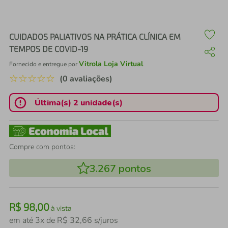
air fryer
4
º
iphone
5
º
CUIDADOS PALIATIVOS NA PRÁTICA CLÍNICA EM
TEMPOS DE COVID-19
Vitrola Loja Virtual
Fornecido e entregue por
☆
☆
☆
☆
☆
(0 avaliações)
Última(s) 2 unidade(s)
Compre com pontos:
3.267
pontos
R$
98
,
00
à vista
em até
3
x de
R$
32
,
66
s/juros