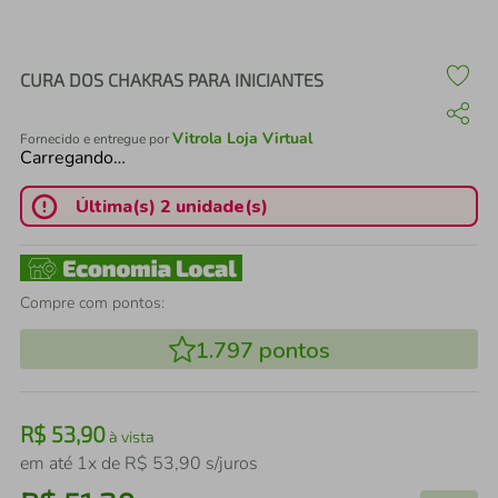
air fryer
4
º
iphone
5
º
CURA DOS CHAKRAS PARA INICIANTES
Vitrola Loja Virtual
Fornecido e entregue por
Carregando…
Última(s) 2 unidade(s)
Compre com pontos:
1.797
pontos
R$
53
,
90
à vista
em até
1
x de
R$
53
,
90
s/juros