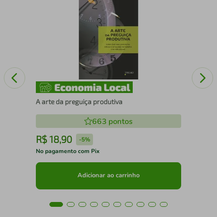
Sim
A arte da preguiça produtiva
663
pontos
R$
18
,
90
R
-
5%
No pagamento com Pix
No 
Adicionar ao carrinho