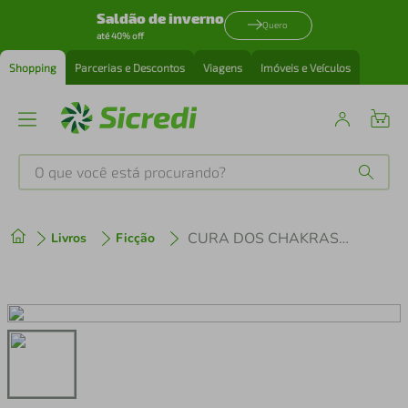
Saldão de inverno
Quero
até 40% off
Shopping
Parcerias e Descontos
Viagens
Imóveis e Veículos
O que você está procurando?
Produtos mais buscados
CURA DOS CHAKRAS PARA INICIANTES
Livros
Ficção
tenis
1
º
cafeteira
2
º
perfume
3
º