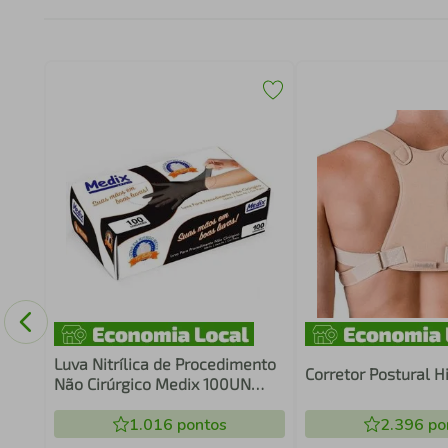
5X65
0mm
Luva Nitrílica de Procedimento
Corretor Postural H
Não Cirúrgico Medix 100UN
Preta
1.016
pontos
2.396
po