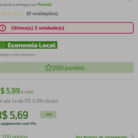
Panvel
rnecido e entregue por
☆
☆
☆
☆
☆
(0 avaliações)
Última(s) 2 unidade(s)
ompre com pontos:
200
pontos
R$
5
,
99
à vista
m até
1
x de
R$
5
,
99
s/juros
R$
5
,
69
-
5%
 pagamento com Pix
200
pontos
Ver formas de pagamento