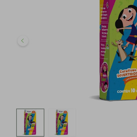
iphone
5
º