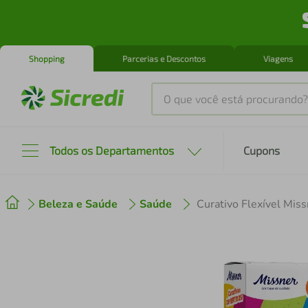
Shopping
Parcerias e Descontos
Viagens
O que você está procurando?
Produtos mais buscados
Todos os Departamentos
Cupons
tenis
1
º
Beleza e Saúde
Saúde
Curativo Flexível Mis
cafeteira
2
º
perfume
3
º
air fryer
4
º