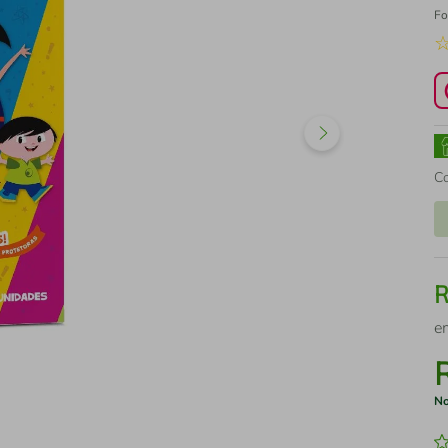
Fo
C
e
No