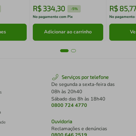
R$
334
,
30
R$
85
,
7
-
5%
No pagamento com Pix
No pagamento 
hes
Adicionar ao carrinho
Ve
Serviços por telefone
De segunda a sexta-feira das
08h às 20h40
s
Sábado das 8h às 18h40
0800 724 4770
a
Ouvidoria
dade
Reclamações e denúncias
0800 646 2519