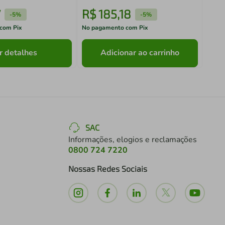
7
R$
185
,
18
R$
-
5%
-
5%
com Pix
No pagamento com Pix
No pa
r detalhes
Adicionar ao carrinho
SAC
Informações, elogios e reclamações
0800 724 7220
Nossas Redes Sociais