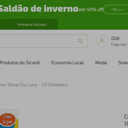
Saldão de inverno
até 40% off
Quero
Imóveis e Veículos
Olá!
Faça seu
Produtos do Sicredi
Economia Local
Moda
Sma
sner Show Da Luna - 10 Unidades
C
1