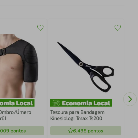
Kit 
free
Esto
 Ombro/Úmero
Tesoura para Bandagem
r61
Kinesiologi Tmax Ts200
.009
pontos
6.498
pontos