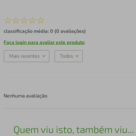
☆
☆
☆
☆
☆
classificação média: 0
(0 avaliações)
Faça login para avaliar este produto
Mais recentes
Todos
Nenhuma avaliação
Quem viu isto, também viu...