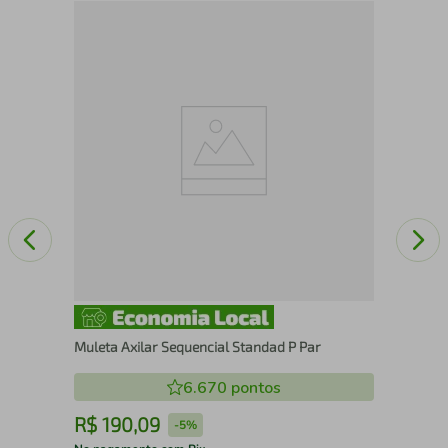
Lor
Gen
Muleta Axilar Sequencial Standad P Par
6.670
pontos
R$
190
,
09
R
-
5%