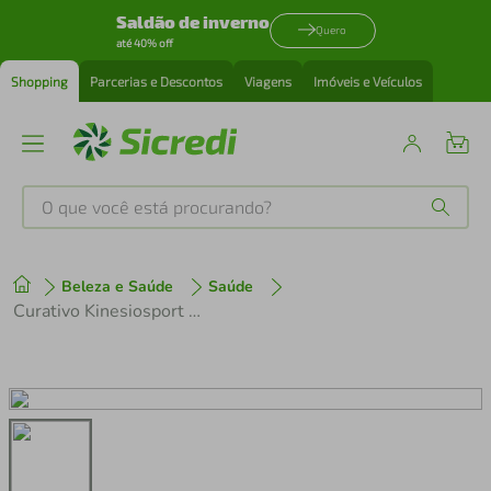
Saldão de inverno
Quero
até 40% off
Shopping
Parcerias e Descontos
Viagens
Imóveis e Veículos
O que você está procurando?
Produtos mais buscados
Beleza e Saúde
Saúde
tenis
1
º
Curativo Kinesiosport Oficial Internacional 25 Unidades
cafeteira
2
º
perfume
3
º