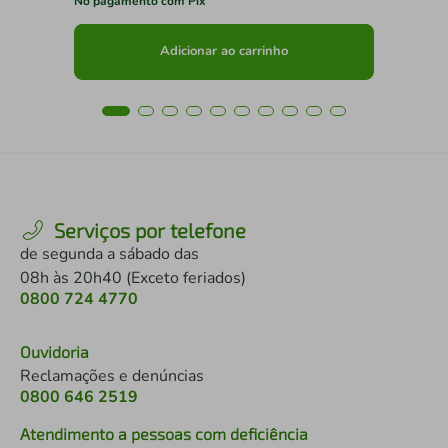
No pagamento com Pix
No 
Adicionar ao carrinho
Serviços por telefone
de segunda a sábado das
08h às 20h40 (Exceto feriados)
0800 724 4770
Ouvidoria
Reclamações e denúncias
0800 646 2519
Atendimento a pessoas com deficiência