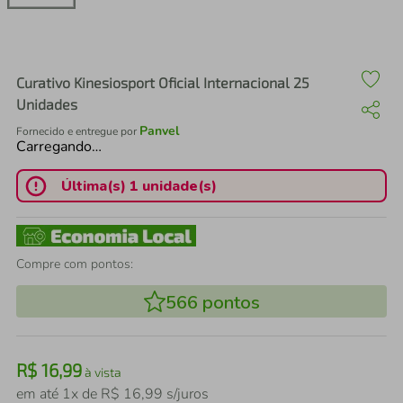
air fryer
4
º
iphone
5
º
Curativo Kinesiosport Oficial Internacional 25
Unidades
Panvel
Fornecido e entregue por
Carregando…
Última(s) 1 unidade(s)
Compre com pontos:
566
pontos
R$
16
,
99
à vista
em até
1
x de
R$
16
,
99
s/juros