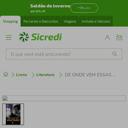
Saldão de inverno
Quero
até 40% off
Shopping
Parcerias e Descontos
Viagens
Imóveis e Veículos
O que você está procurando?
Produtos mais buscados
DE ONDE VEM ESSAS VOZES
Livros
Literatura
tenis
1
º
cafeteira
2
º
perfume
3
º