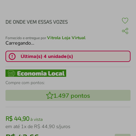
air fryer
4
º
iphone
5
º
DE ONDE VEM ESSAS VOZES
Vitrola Loja Virtual
Fornecido e entregue por
Carregando…
Última(s) 4 unidade(s)
Compre com pontos:
1.497
pontos
R$
44
,
90
à vista
em até
1
x de
R$
44
,
90
s/juros