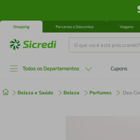
Shopping
Parcerias e Descontos
Viagens
O que você está procurando?
Produtos mais buscados
Todos os Departamentos
Cupons
tenis
1
º
Beleza e Saúde
Beleza
Perfumes
Deo Col
cafeteira
2
º
perfume
3
º
air fryer
4
º