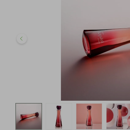
iphone
5
º