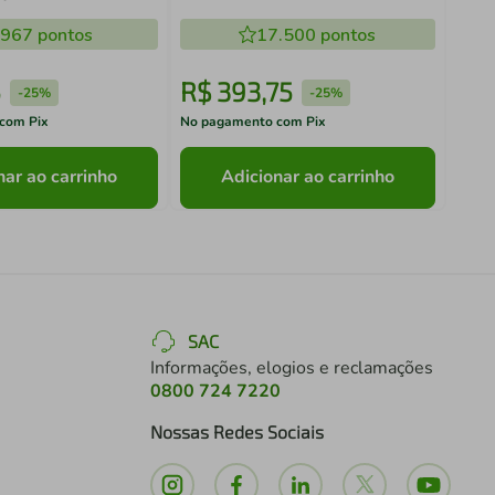
125ml - Aroma Especiados
.967
pontos
17.500
pontos
5
R$
393
,
75
R$
-
25%
-
25%
com Pix
No pagamento com Pix
No pa
nar ao carrinho
Adicionar ao carrinho
SAC
Informações, elogios e reclamações
0800 724 7220
Nossas Redes Sociais