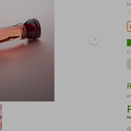
Fo
C
e
No