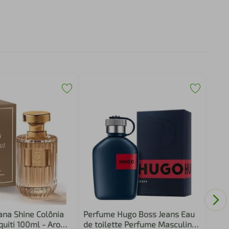
Perf
Deo 
Femi
orie
ana Shine Colônia
Perfume Hugo Boss Jeans Eau
quiti 100ml - Aroma
de toilette Perfume Masculino