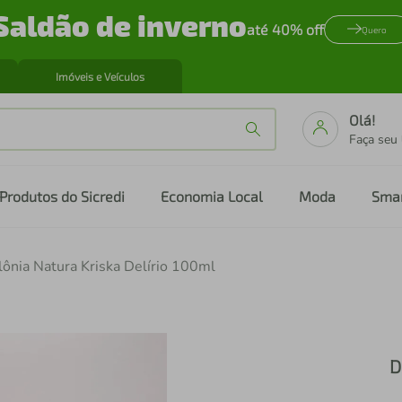
Saldão de inverno
até 40% off
Quero
Imóveis e Veículos
Olá!
Faça seu
Produtos do Sicredi
Economia Local
Moda
Sma
ônia Natura Kriska Delírio 100ml
D