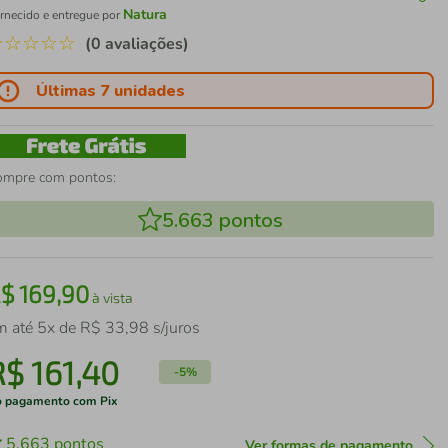
Natura
rnecido e entregue por
☆
☆
☆
☆
☆
(0 avaliações)
Últimas 7 unidades
ompre com pontos:
5.663
pontos
R$
169
,
90
à vista
m até
5
x de
R$
33
,
98
s/juros
R$
161
,
40
-
5%
 pagamento com Pix
5.663
pontos
Ver formas de pagamento