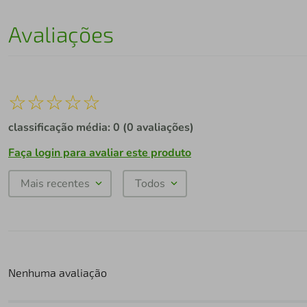
Avaliações
☆
☆
☆
☆
☆
classificação média: 0
(0 avaliações)
Faça login para avaliar este produto
Mais recentes
Todos
Nenhuma avaliação