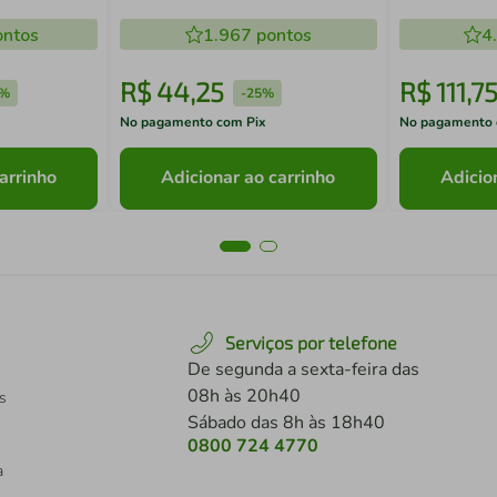
Floral
ntos
1.967
pontos
4
R$
44
,
25
R$
111
,
7
5%
-
25%
No pagamento com Pix
No pagamento 
arrinho
Adicionar ao carrinho
Adicio
Serviços por telefone
De segunda a sexta-feira das
08h às 20h40
s
Sábado das 8h às 18h40
0800 724 4770
a