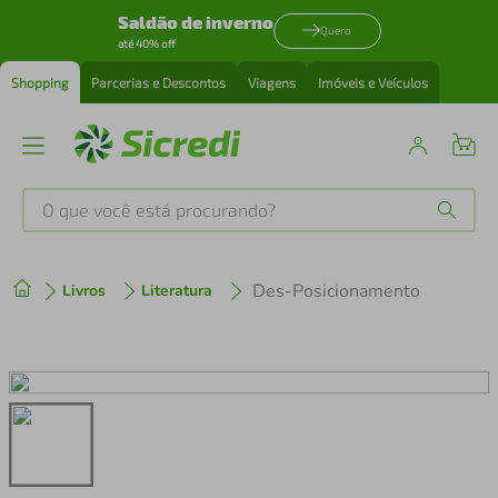
Saldão de inverno
Quero
até 40% off
Shopping
Parcerias e Descontos
Viagens
Imóveis e Veículos
O que você está procurando?
Produtos mais buscados
Des-Posicionamento
Livros
Literatura
tenis
1
º
cafeteira
2
º
perfume
3
º