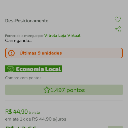
air fryer
4
º
iphone
5
º
Des-Posicionamento
Vitrola Loja Virtual
Fornecido e entregue por
Carregando…
Últimas 9 unidades
Compre com pontos:
1.497
pontos
R$
44
,
90
à vista
em até
1
x de
R$
44
,
90
s/juros