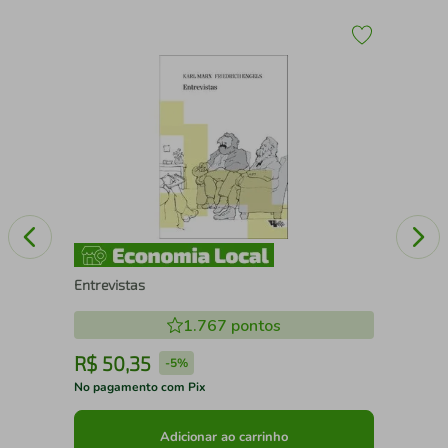
 A
O Q
Entrevistas
1.767
pontos
R$
50
,
35
R
-
5%
No pagamento com Pix
No 
Adicionar ao carrinho