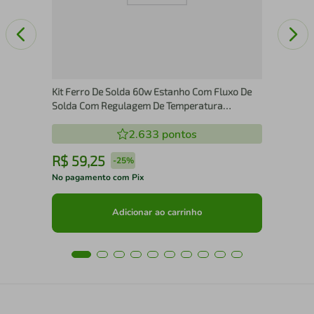
Kit Ferro De Solda 60w Estanho Com Fluxo De
Solda Com Regulagem De Temperatura
Profissional Several - 220V
2.633
pontos
R$
59
,
25
R
-
25%
No pagamento com Pix
No 
Adicionar ao carrinho