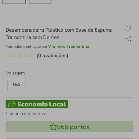
air fryer
4
º
iphone
5
º
Desempenadeira Plástica com Base de Espuma
Tramontina sem Dentes
Via Inox Tramontina
Fornecido e entregue por
☆
☆
☆
☆
☆
(0 avaliações)
Voltagem
N/A
Compre com pontos:
866
pontos