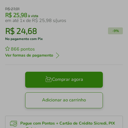
R$
27
,
01
R$
25
,
98
à vista
em até
1
x de
R$
25
,
98
s/juros
R$
24
,
68
-
9%
No pagamento com Pix
866
pontos
Ver formas de pagamento
Comprar agora
Adicionar ao carrinho
Pague com Pontos + Cartão de Crédito Sicredi, PIX