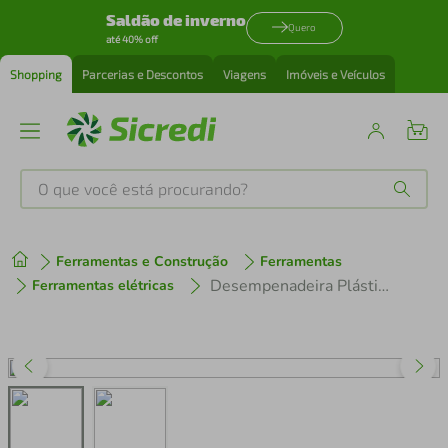
Saldão de inverno
Quero
até 40% off
Shopping
Parcerias e Descontos
Viagens
Imóveis e Veículos
O que você está procurando?
Produtos mais buscados
Ferramentas e Construção
Ferramentas
tenis
1
º
Desempenadeira Plástica com Base de Espuma Tramontina sem Dentes
Ferramentas elétricas
cafeteira
2
º
perfume
3
º