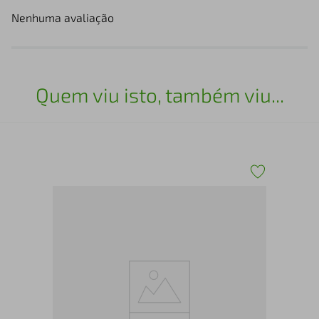
Nenhuma avaliação
Quem viu isto, também viu...
Min
Ps-
olt