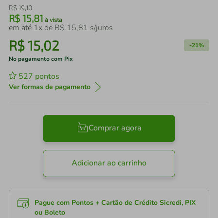
R$
19
,
10
R$
15
,
81
à vista
em até
1
x de
R$
15
,
81
s/juros
R$
15
,
02
-
21%
No pagamento com Pix
527
pontos
Ver formas de pagamento
Comprar agora
Adicionar ao carrinho
Pague com Pontos + Cartão de Crédito Sicredi, PIX
ou Boleto