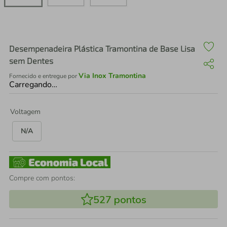
air fryer
4
º
iphone
5
º
Desempenadeira Plástica Tramontina de Base Lisa
sem Dentes
Via Inox Tramontina
Fornecido e entregue por
Carregando…
Voltagem
N/A
Compre com pontos:
527
pontos