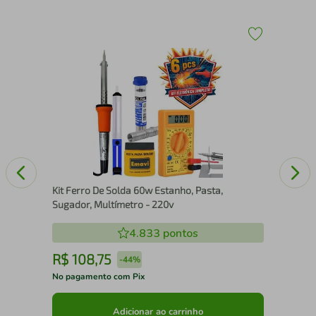
Ser
PSC
60i
Kit Ferro De Solda 60w Estanho, Pasta,
Sugador, Multímetro - 220v
4.833
pontos
R$
108
,
75
R
-
44%
No pagamento com Pix
No 
Adicionar ao carrinho