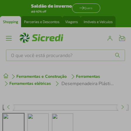
Saldão de inverno
Quero
até 40% off
Shopping
Parcerias e Descontos
Viagens
Imóveis e Veículos
O que você está procurando?
Produtos mais buscados
Ferramentas e Construção
Ferramentas
tenis
1
º
Desempenadeira Plástica Tramontina de Base Lisa sem Dentes
Ferramentas elétricas
cafeteira
2
º
perfume
3
º