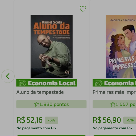
Aluno da tempestade
Primeiras más imp
1.830
pontos
1.997
po
R$
52
,
16
R$
56
,
90
-
5%
-
5%
No pagamento com Pix
No pagamento com Pix