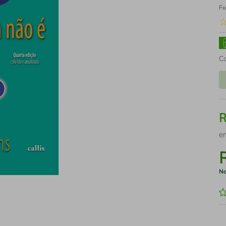
Fo
C
e
No