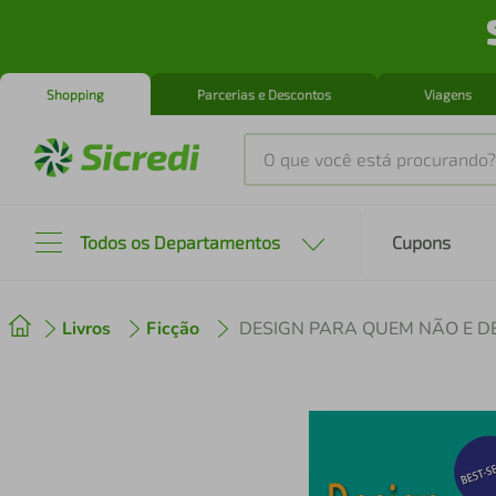
Shopping
Parcerias e Descontos
Viagens
O que você está procurando?
Produtos mais buscados
Todos os Departamentos
Cupons
tenis
1
º
Livros
Ficção
DESIGN PARA QUEM NÃO E D
cafeteira
2
º
perfume
3
º
air fryer
4
º