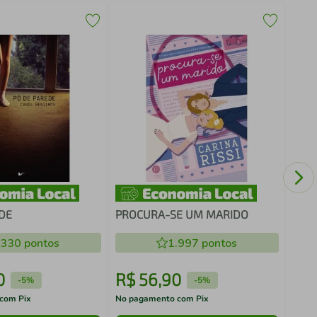
PÁSS
- SA
DE
PROCURA-SE UM MARIDO
.330
pontos
1.997
pontos
0
R$
56
,
90
R$
-
5%
-
5%
com Pix
No pagamento com Pix
No pa