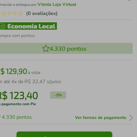
Vitrola Loja Virtual
rnecido e entregue por
☆
☆
☆
☆
☆
(0 avaliações)
ompre com pontos:
4.330
pontos
R$
129
,
90
à vista
m até
4
x de
R$
32
,
47
s/juros
R$
123
,
40
-
5%
 pagamento com Pix
4.330
pontos
Ver formas de pagamento