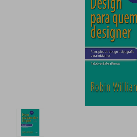
iphone
5
º