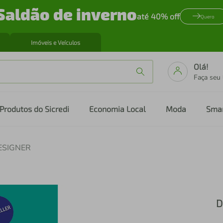
Saldão de inverno
até 40% off
Quero
Imóveis e Veículos
Olá!
Faça seu
Produtos do Sicredi
Economia Local
Moda
Sma
ESIGNER
D