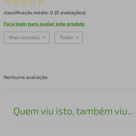
☆
☆
☆
☆
☆
classificação média: 0
(0 avaliações)
Faça login para avaliar este produto
Mais recentes
Todos
Nenhuma avaliação
Quem viu isto, também viu...