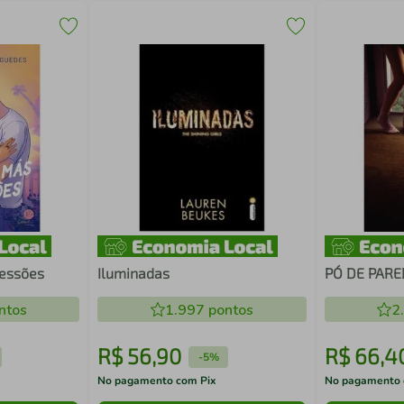
ressões
Iluminadas
PÓ DE PARE
ntos
1.997
pontos
2
R$
56
,
90
R$
66
,
4
-
5%
No pagamento com Pix
No pagamento 