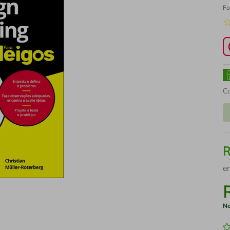
Fo
C
e
No