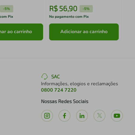
R$
56
,
90
R$
-
5%
-
5%
com Pix
No pagamento com Pix
No pa
nar ao carrinho
Adicionar ao carrinho
SAC
Informações, elogios e reclamações
0800 724 7220
Nossas Redes Sociais