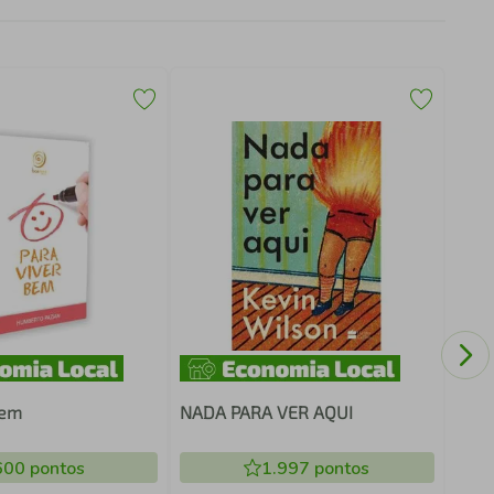
AVE
COM
bem
NADA PARA VER AQUI
600
pontos
1.997
pontos