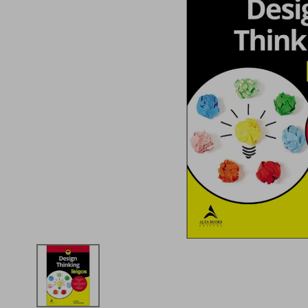
iphone
5
º