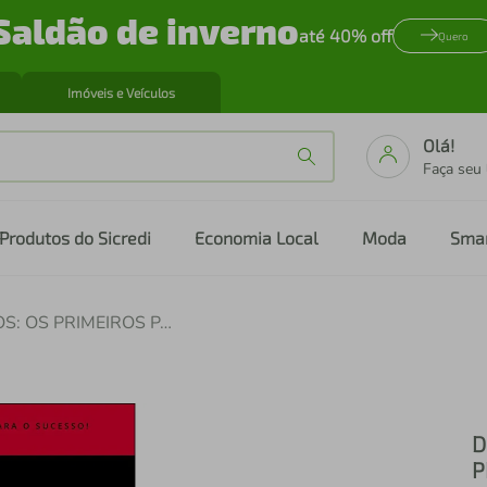
Saldão de inverno
até 40% off
Quero
Imóveis e Veículos
Olá!
Faça seu
Produtos do Sicredi
Economia Local
Moda
Sma
DESIGN THINKING PARA LEIGOS: OS PRIMEIROS PASSOS PARA O SUCESSO
D
P