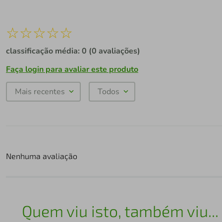
☆
☆
☆
☆
☆
classificação média: 0
(0 avaliações)
Faça login para avaliar este produto
Mais recentes
Todos
Nenhuma avaliação
Quem viu isto, também viu...