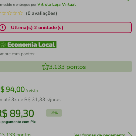
Vitrola Loja Virtual
rnecido e entregue por
☆
☆
☆
☆
☆
(0 avaliações)
Última(s) 2 unidade(s)
ompre com pontos:
3.133
pontos
R$
94
,
00
à vista
m até
3
x de
R$
31
,
33
s/juros
R$
89
,
30
-
5%
 pagamento com Pix
3.133
pontos
Ver formas de pagamento