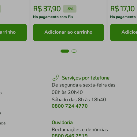
R$
37
,
90
R$
17
,
10
-
5%
No pagamento com Pix
No pagamento 
arrinho
Adicionar ao carrinho
Adicio
Serviços por telefone
De segunda a sexta-feira das
08h às 20h40
s
Sábado das 8h às 18h40
0800 724 4770
a
Ouvidoria
dade
Reclamações e denúncias
0800 646 2519