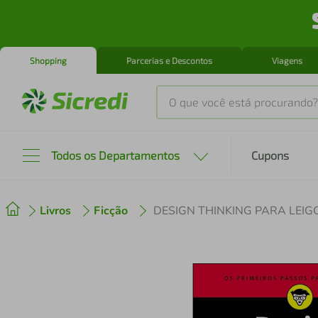
Shopping
Parcerias e Descontos
Viagens
O que você está procurando?
Produtos mais buscados
Todos os Departamentos
Cupons
tenis
1
º
Livros
Ficção
cafeteira
2
º
perfume
3
º
air fryer
4
º