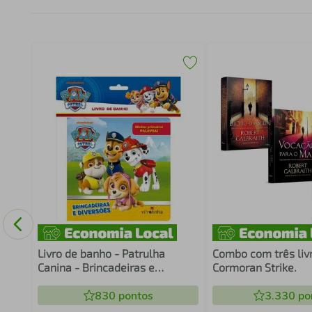
4 -
Livro de banho - Patrulha
Combo com três livr
Canina - Brincadeiras e
Cormoran Strike.
diversões
830
pontos
3.330
po