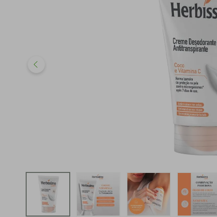
iphone
5
º