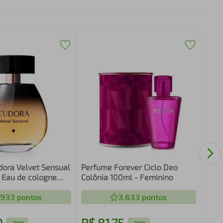
Perf
Deo 
ora Velvet Sensual
Perfume Forever Ciclo Deo
 Eau de cologne
Colônia 100ml - Feminino
00ml - Aroma Ámbar
.933
pontos
3.633
pontos
0
R$
81
,
75
R$