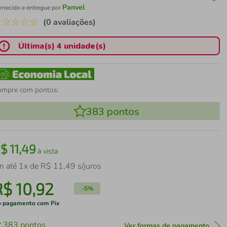
Panvel
rnecido e entregue por
☆
☆
☆
☆
☆
(0 avaliações)
Última(s) 4 unidade(s)
ompre com pontos:
383
pontos
R$
11
,
49
à vista
m até
1
x de
R$
11
,
49
s/juros
R$
10
,
92
-
5%
 pagamento com Pix
383
pontos
Ver formas de pagamento