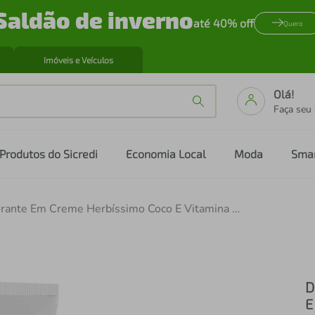
Saldão de inverno
até 40% off
Quero
Imóveis e Veículos
Olá!
Faça seu
Produtos do Sicredi
Economia Local
Moda
Sma
Desodorante Em Creme Herbíssimo Coco E Vitamina C 55g
D
E