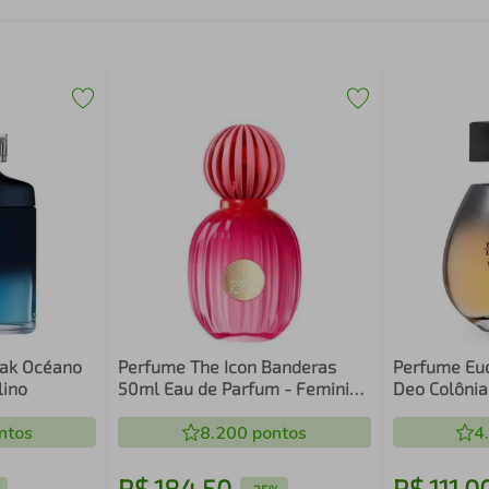
iak Océano
Perfume The Icon Banderas
Perfume Eud
lino
50ml Eau de Parfum - Feminino
Deo Colônia
para mulher autênticas
Feminino 1
ntos
8.200
pontos
oriental
4
R$
184
,
50
R$
111
,
0