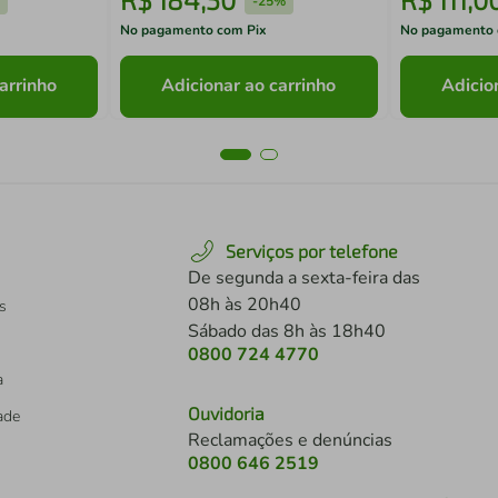
%
-
25%
No pagamento com Pix
No pagamento 
arrinho
Adicionar ao carrinho
Adicio
Serviços por telefone
De segunda a sexta-feira das
08h às 20h40
s
Sábado das 8h às 18h40
0800 724 4770
a
Ouvidoria
dade
Reclamações e denúncias
0800 646 2519