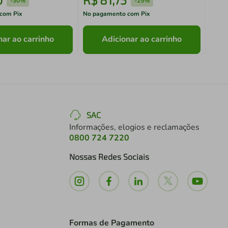
-
30%
-
25%
com Pix
No pagamento com Pix
No pa
nar ao carrinho
Adicionar ao carrinho
SAC
Informações, elogios e reclamações
0800 724 7220
Nossas Redes Sociais
Formas de Pagamento