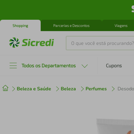
Shopping
Parcerias e Descontos
Viagens
O que você está procurando?
Produtos mais buscados
Todos os Departamentos
Cupons
tenis
1
º
Beleza e Saúde
Beleza
Perfumes
cafeteira
2
º
perfume
3
º
air fryer
4
º