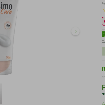
Fo
C
e
No