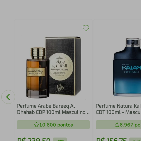
0ml
Perfume Arabe Bareeq Al
Perfume Natura Ka
Dhahab EDP 100ml Masculino -
EDT 100ml - Mascu
Al Wataniah
10.600
pontos
6.967
po
R$
238
,
50
R$
156
,
75