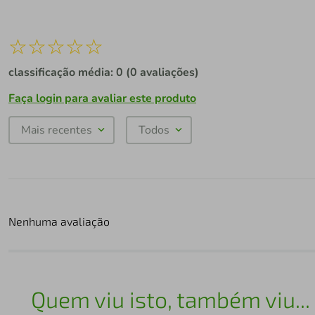
☆
☆
☆
☆
☆
classificação média: 0
(0 avaliações)
Faça login para avaliar este produto
Mais recentes
Todos
Nenhuma avaliação
Quem viu isto, também viu...