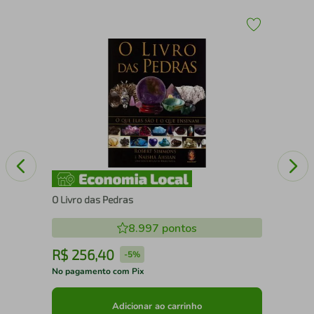
A
DE
CO
PE
O Livro das Pedras
8.997
pontos
R$
256
,
40
R
-
5%
No pagamento com Pix
No 
Adicionar ao carrinho