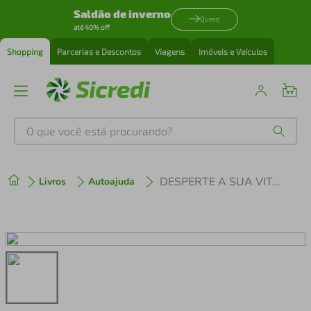
Saldão de inverno
Quero
até 40% off
Shopping
Parcerias e Descontos
Viagens
Imóveis e Veículos
O que você está procurando?
Produtos mais buscados
DESPERTE A SUA VITÓRIA
Livros
Autoajuda
tenis
1
º
cafeteira
2
º
perfume
3
º