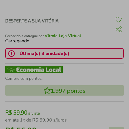
air fryer
4
º
iphone
5
º
DESPERTE A SUA VITÓRIA
Vitrola Loja Virtual
Fornecido e entregue por
Carregando…
Última(s) 3 unidade(s)
Compre com pontos:
1.997
pontos
R$
59
,
90
à vista
em até
1
x de
R$
59
,
90
s/juros