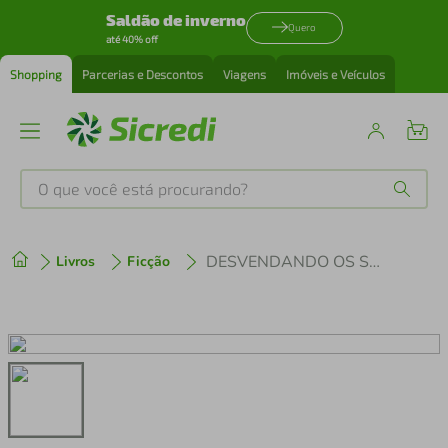
Saldão de inverno
Quero
até 40% off
Shopping
Parcerias e Descontos
Viagens
Imóveis e Veículos
O que você está procurando?
Produtos mais buscados
DESVENDANDO OS SEGREDOS DA LINGUAGEM CORPORAL
Livros
Ficção
tenis
1
º
cafeteira
2
º
perfume
3
º