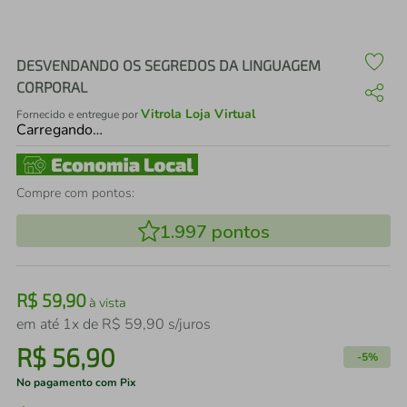
air fryer
4
º
iphone
5
º
DESVENDANDO OS SEGREDOS DA LINGUAGEM
CORPORAL
Vitrola Loja Virtual
Fornecido e entregue por
Carregando…
Compre com pontos:
1.997
pontos
R$
59
,
90
à vista
em até
1
x de
R$
59
,
90
s/juros
R$
56
,
90
-
5%
No pagamento com Pix