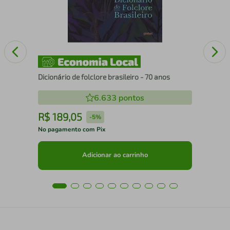
Dicionário de folclore brasileiro - 70 anos
6.633
pontos
R$
189
,
05
R
-
5%
No pagamento com Pix
No 
Adicionar ao carrinho