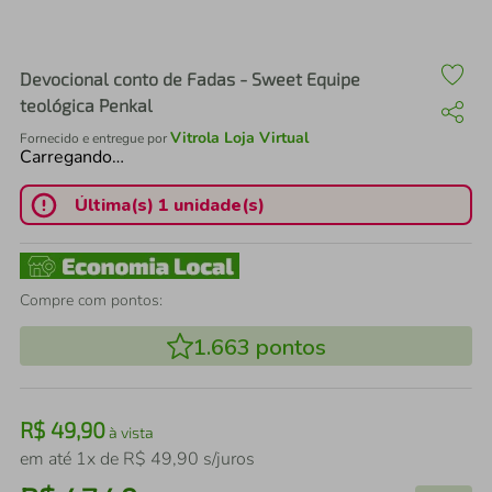
air fryer
4
º
iphone
5
º
Devocional conto de Fadas - Sweet Equipe
teológica Penkal
Vitrola Loja Virtual
Fornecido e entregue por
Carregando…
Última(s) 1 unidade(s)
Compre com pontos:
1.663
pontos
R$
49
,
90
à vista
em até
1
x de
R$
49
,
90
s/juros