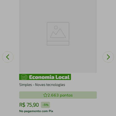
O f
Simples - Novas tecnologias
2.663
pontos
R$
75
,
90
R
-
5%
No pagamento com Pix
No 