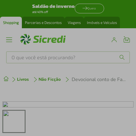
Saldão de inverno
Quero
até 40% off
Shopping
Parcerias e Descontos
Viagens
Imóveis e Veículos
O que você está procurando?
Produtos mais buscados
Devocional conto de Fadas - Sweet Equipe teológica Penkal
Livros
Não Ficção
tenis
1
º
cafeteira
2
º
perfume
3
º