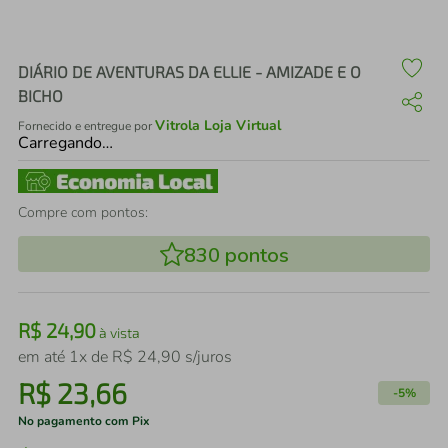
air fryer
4
º
iphone
5
º
DIÁRIO DE AVENTURAS DA ELLIE - AMIZADE E O
BICHO
Vitrola Loja Virtual
Fornecido e entregue por
Carregando…
Compre com pontos:
830
pontos
R$
24
,
90
à vista
em até
1
x de
R$
24
,
90
s/juros
R$
23
,
66
-
5%
No pagamento com Pix