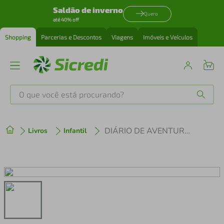
Saldão de inverno
Quero
até 40% off
Shopping
Parcerias e Descontos
Viagens
Imóveis e Veículos
O que você está procurando?
Produtos mais buscados
DIÁRIO DE AVENTURAS DA ELLIE - AMIZADE E O BICHO
Livros
Infantil
tenis
1
º
cafeteira
2
º
perfume
3
º