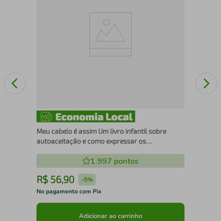
Meu cabelo é assim Um livro infantil sobre
autoaceitação e como expressar os
sentimentos de forma lúdica
1.997
pontos
R$
56
,
90
R
-
5%
No pagamento com Pix
No 
Adicionar ao carrinho