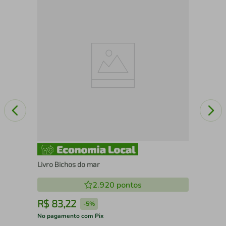
Cla
gue
Livro Bichos do mar
2.920
pontos
R$
83
,
22
R
-
5%
No pagamento com Pix
No 