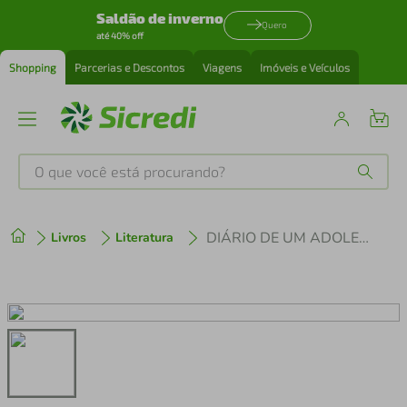
Saldão de inverno
Quero
até 40% off
Shopping
Parcerias e Descontos
Viagens
Imóveis e Veículos
O que você está procurando?
Produtos mais buscados
DIÁRIO DE UM ADOLESCENTE APAIXONADO
Livros
Literatura
tenis
1
º
cafeteira
2
º
perfume
3
º