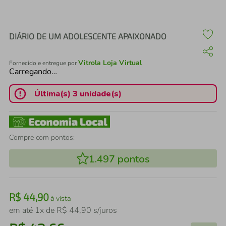
air fryer
4
º
iphone
5
º
DIÁRIO DE UM ADOLESCENTE APAIXONADO
Vitrola Loja Virtual
Fornecido e entregue por
Carregando…
Última(s) 3 unidade(s)
Compre com pontos:
1.497
pontos
R$
44
,
90
à vista
em até
1
x de
R$
44
,
90
s/juros