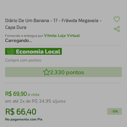
air fryer
4
º
iphone
5
º
Diário De Um Banana - 17 - Fräwda Megaxeia -
Capa Dura
Vitrola Loja Virtual
Fornecido e entregue por
Carregando…
Compre com pontos:
2.330
pontos
R$
69
,
90
à vista
em até
2
x de
R$
34
,
95
s/juros
R$
66
,
40
-
5%
No pagamento com Pix