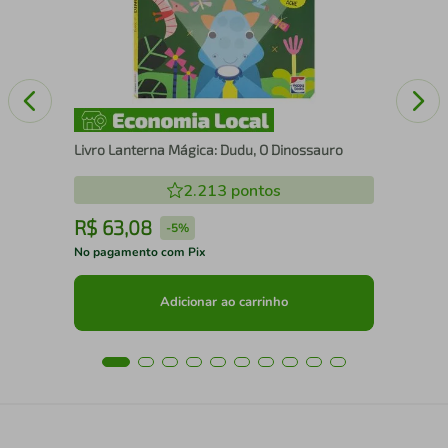
Livro Lanterna Mágica: Dudu, O Dinossauro
2.213
pontos
R$
63
,
08
R
-
5%
No pagamento com Pix
No 
Adicionar ao carrinho