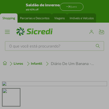
Saldão de inverno
Quero
até 40% off
Shopping
Parcerias e Descontos
Viagens
Imóveis e Veículos
O que você está procurando?
Produtos mais buscados
Diário De Um Banana - 17 - Fräwda Megaxeia - Capa Dura
Livros
Infantil
tenis
1
º
cafeteira
2
º
perfume
3
º