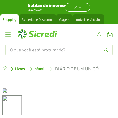
Saldão de inverno
Quero
até 40% off
Shopping
Parcerias e Descontos
Viagens
Imóveis e Veículos
O que você está procurando?
Produtos mais buscados
DIÁRIO DE UM UNICÓRNIO - BRI E A SEREBEBÊ
Livros
Infantil
tenis
1
º
cafeteira
2
º
perfume
3
º