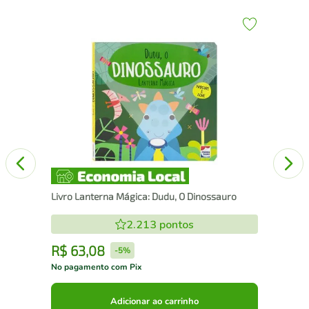
Liv
Livro Lanterna Mágica: Dudu, O Dinossauro
2.213
pontos
R$
63
,
08
R
-
5%
No pagamento com Pix
No 
Adicionar ao carrinho