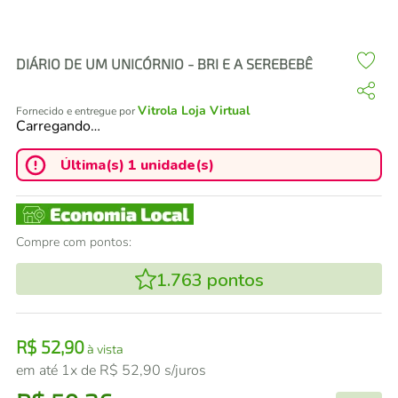
air fryer
4
º
iphone
5
º
DIÁRIO DE UM UNICÓRNIO - BRI E A SEREBEBÊ
Vitrola Loja Virtual
Fornecido e entregue por
Carregando…
Última(s) 1 unidade(s)
Compre com pontos:
1.763
pontos
R$
52
,
90
à vista
em até
1
x de
R$
52
,
90
s/juros