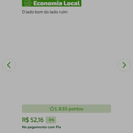
O lado bom do lado ruim
Mar
1.830
pontos
R$
52
,
16
R
-
5%
No pagamento com Pix
No 