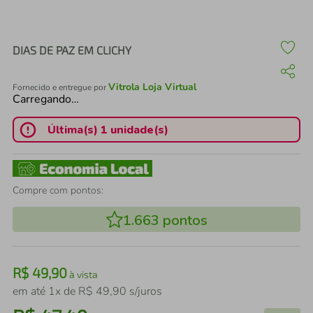
air fryer
4
º
iphone
5
º
DIAS DE PAZ EM CLICHY
Vitrola Loja Virtual
Fornecido e entregue por
Carregando…
Última(s) 1 unidade(s)
Compre com pontos:
1.663
pontos
R$
49
,
90
à vista
em até
1
x de
R$
49
,
90
s/juros