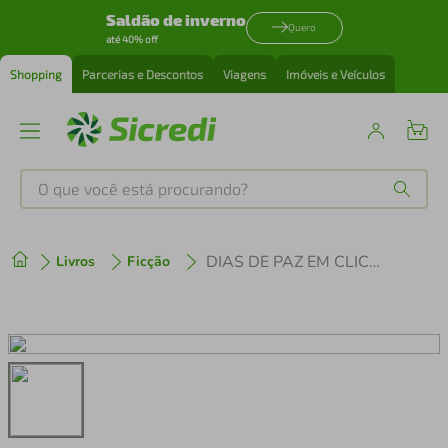
Saldão de inverno
Quero
até 40% off
Shopping
Parcerias e Descontos
Viagens
Imóveis e Veículos
O que você está procurando?
Produtos mais buscados
DIAS DE PAZ EM CLICHY
Livros
Ficção
tenis
1
º
cafeteira
2
º
perfume
3
º