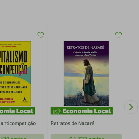
Cena
nasc
 anticompetição
Retratos de Nazaré