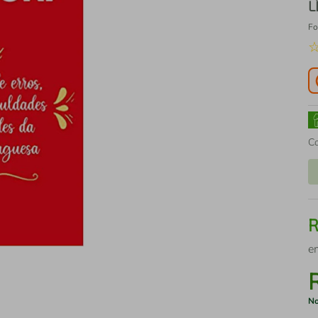
L
Fo
C
e
No