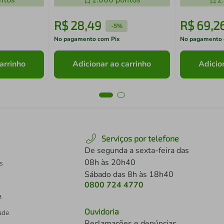
ntos
1.000
pontos
2
R$
28
,
49
R$
69
,
2
-
5%
No pagamento com Pix
No pagamento 
arrinho
Adicionar ao carrinho
Adicio
Serviços por telefone
De segunda a sexta-feira das
08h às 20h40
s
Sábado das 8h às 18h40
0800 724 4770
a
Ouvidoria
dade
Reclamações e denúncias