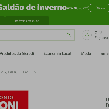
Saldão de inverno
até 40% off
Quero
Imóveis e Veículos
Olá!
Faça seu
Produtos do Sicredi
Economia Local
Moda
Sma
DICIONÁRIO DE ERROS, DÚVIDAS, DIFICULDADES E CURIOSIDADES DA LÍNGUA PORTUGUESA
D
D