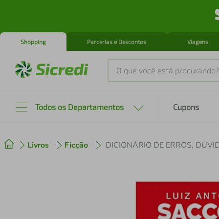
Shopping
Parcerias e Descontos
Viagens
O que você está procurando?
Produtos mais buscados
Todos os Departamentos
Cupons
tenis
1
º
Livros
Ficção
cafeteira
2
º
perfume
3
º
air fryer
4
º