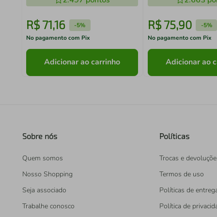
2.497
pontos
2.663
po
R$
71
,
16
R$
75
,
90
-
5%
-
5%
No pagamento com Pix
No pagamento com Pix
Adicionar ao carrinho
Adicionar ao c
Sobre nós
Políticas
Quem somos
Trocas e devoluçõe
Nosso Shopping
Termos de uso
Seja associado
Políticas de entreg
Trabalhe conosco
Política de privaci