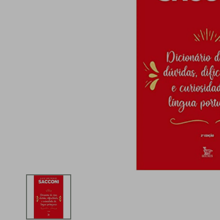
iphone
5
º