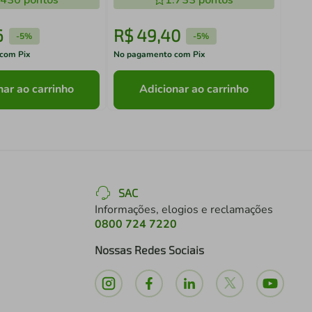
.430
pontos
1.733
pontos
6
R$
49
,
40
R$
-
5%
-
5%
com Pix
No pagamento com Pix
No pa
nar ao carrinho
Adicionar ao carrinho
SAC
Informações, elogios e reclamações
0800 724 7220
Nossas Redes Sociais