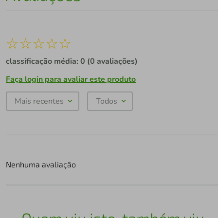
☆
☆
☆
☆
☆
classificação média: 0
(0 avaliações)
Faça login para avaliar este produto
Mais recentes
Todos
Nenhuma avaliação