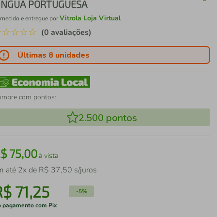
ÍNGUA PORTUGUESA
Vitrola Loja Virtual
rnecido e entregue por
☆
☆
☆
☆
☆
(0 avaliações)
Últimas 8 unidades
ompre com pontos:
2.500
pontos
R$
75
,
00
à vista
m até
2
x de
R$
37
,
50
s/juros
R$
71
,
25
-
5%
 pagamento com Pix