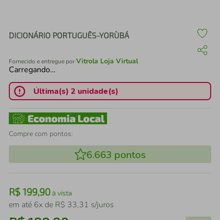
air fryer
4
º
iphone
5
º
DICIONÁRIO PORTUGUÊS-YORÙBÁ
Vitrola Loja Virtual
Fornecido e entregue por
Carregando…
Última(s) 2 unidade(s)
Compre com pontos:
6.663
pontos
R$
199
,
90
à vista
em até
6
x de
R$
33
,
31
s/juros