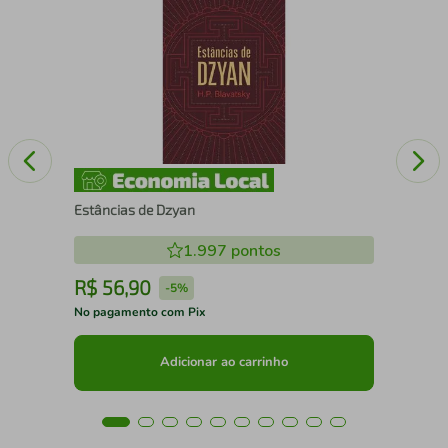
Os 
Estâncias de Dzyan
1.997
pontos
R$
56
,
90
R
-
5%
No pagamento com Pix
No 
Adicionar ao carrinho