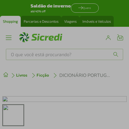
Saldão de inverno
Quero
até 40% off
Shopping
Parcerias e Descontos
Viagens
Imóveis e Veículos
O que você está procurando?
Produtos mais buscados
DICIONÁRIO PORTUGUÊS-YORÙBÁ
Livros
Ficção
tenis
1
º
cafeteira
2
º
perfume
3
º