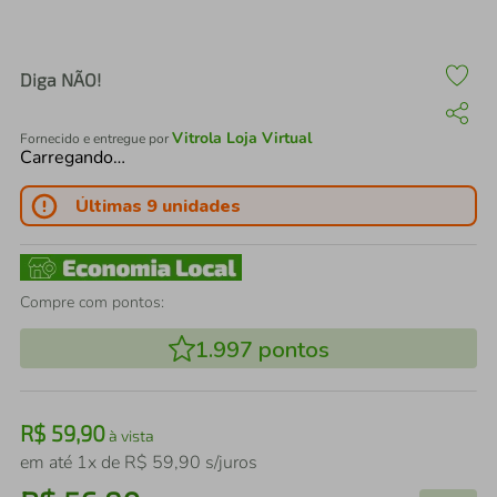
air fryer
4
º
iphone
5
º
Diga NÃO!
Vitrola Loja Virtual
Fornecido e entregue por
Carregando…
Últimas 9 unidades
Compre com pontos:
1.997
pontos
R$
59
,
90
à vista
em até
1
x de
R$
59
,
90
s/juros