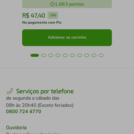
1.663
pontos
R$
47
,
40
R
-
5%
No pagamento com Pix
No 
Adicionar ao carrinho
Serviços por telefone
de segunda a sábado das
08h às 20h40 (Exceto feriados)
0800 724 4770
Ouvidoria