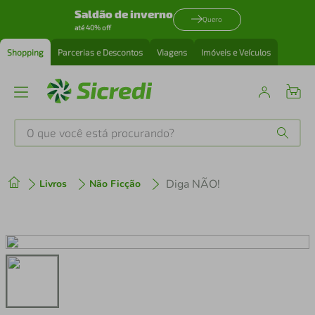
Saldão de inverno
Quero
até 40% off
Shopping
Parcerias e Descontos
Viagens
Imóveis e Veículos
O que você está procurando?
Produtos mais buscados
Diga NÃO!
Livros
Não Ficção
tenis
1
º
cafeteira
2
º
perfume
3
º