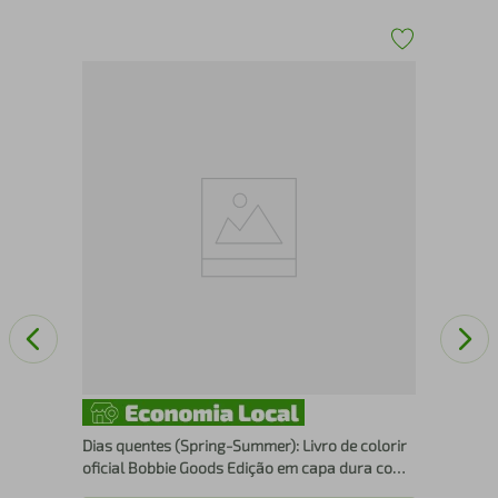
Pun
Dias quentes (Spring-Summer): Livro de colorir
oficial Bobbie Goods Edição em capa dura com
cartela de adesivos