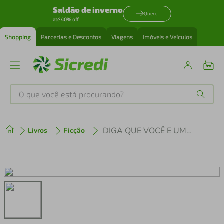
Saldão de inverno
Quero
até 40% off
Shopping
Parcerias e Descontos
Viagens
Imóveis e Veículos
O que você está procurando?
Produtos mais buscados
DIGA QUE VOCÊ E UM DELES - A REALIDADE DAS CRIANÇAS EM UMA ÁFRICA DEVASTADA
Livros
Ficção
tenis
1
º
cafeteira
2
º
perfume
3
º