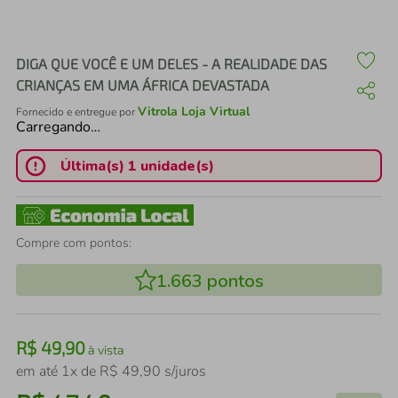
air fryer
4
º
iphone
5
º
DIGA QUE VOCÊ E UM DELES - A REALIDADE DAS
CRIANÇAS EM UMA ÁFRICA DEVASTADA
Vitrola Loja Virtual
Fornecido e entregue por
Carregando…
Última(s) 1 unidade(s)
Compre com pontos:
1.663
pontos
R$
49
,
90
à vista
em até
1
x de
R$
49
,
90
s/juros