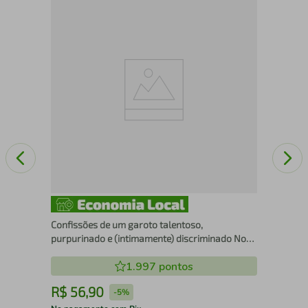
Mar
Confissões de um garoto talentoso,
purpurinado e (intimamente) discriminado Nova
edição
1.997
pontos
R$
56
,
90
R
-
5%