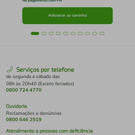
No pagamento com Pix
No 
Adicionar ao carrinho
Serviços por telefone
de segunda a sábado das
08h às 20h40 (Exceto feriados)
0800 724 4770
Ouvidoria
Reclamações e denúncias
0800 646 2519
Atendimento a pessoas com deficiência